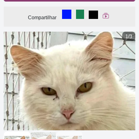
Compartilhar no Facebook
Compartilhar no WhatsA
Compartilhar
Ver Web Stor
Compartilhar
1/3
Previous
Next