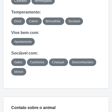
Castrado
Vermifugado
Temperamento:
Dócil
Calmo
Brincalhão
Sociável
Vive bem com:
Apartamento
Sociável com:
Gatos
Cachorros
Crianças
Desconhecidos
Idosos
Contato sobre o animal