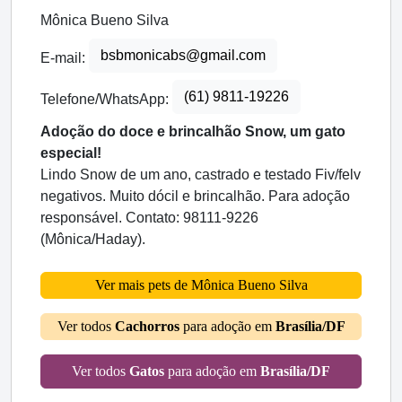
Mônica Bueno Silva
bsbmonicabs@gmail.com
E-mail:
(61) 9811-19226
Telefone/WhatsApp:
Adoção do doce e brincalhão Snow, um gato
especial!
Lindo Snow de um ano, castrado e testado Fiv/felv
negativos. Muito dócil e brincalhão. Para adoção
responsável. Contato: 98111-9226
(Mônica/Haday).
Ver mais pets de Mônica Bueno Silva
Ver todos
Cachorros
para adoção em
Brasília/DF
Ver todos
Gatos
para adoção em
Brasília/DF