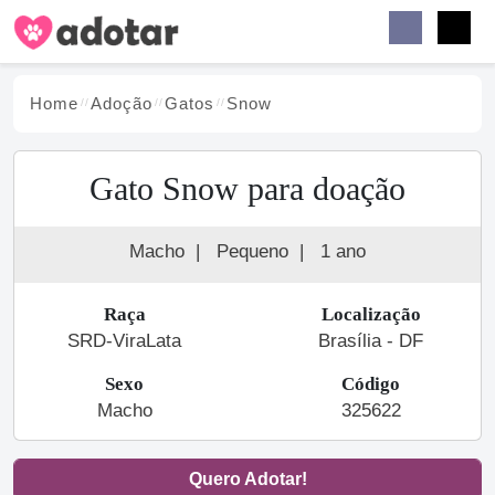
Buscar
Faceb
Instag
Menu
Home
Adoção
Gato
s
Snow
Gato Snow para doação
Macho
|
Pequeno
|
1 ano
Raça
Localização
SRD-ViraLata
Brasília - DF
Sexo
Código
Macho
325622
Quero Adotar!