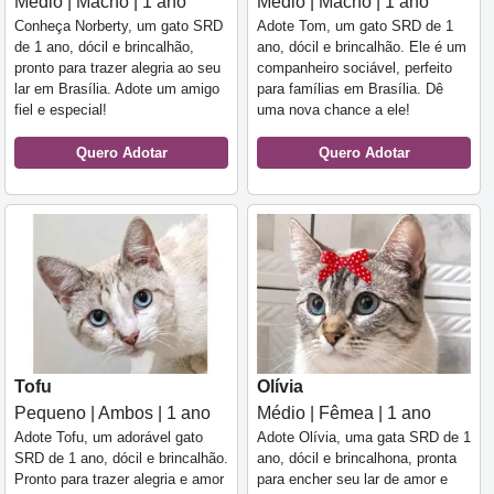
Médio | Macho | 1 ano
Médio | Macho | 1 ano
Conheça Norberty, um gato SRD
Adote Tom, um gato SRD de 1
de 1 ano, dócil e brincalhão,
ano, dócil e brincalhão. Ele é um
pronto para trazer alegria ao seu
companheiro sociável, perfeito
lar em Brasília. Adote um amigo
para famílias em Brasília. Dê
fiel e especial!
uma nova chance a ele!
Quero Adotar
Quero Adotar
Tofu
Olívia
Pequeno | Ambos | 1 ano
Médio | Fêmea | 1 ano
Adote Tofu, um adorável gato
Adote Olívia, uma gata SRD de 1
SRD de 1 ano, dócil e brincalhão.
ano, dócil e brincalhona, pronta
Pronto para trazer alegria e amor
para encher seu lar de amor e