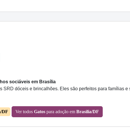
hos sociáveis em Brasília
 SRD dóceis e brincalhões. Eles são perfeitos para famílias e
a/DF
Ver todos
Gatos
para adoção em
Brasília/DF