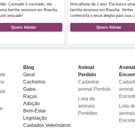
lhão. Castrado e vacinado, ele
brincalhona de 1 ano. Ela busca uma
uma família amorosa em Brasília.
família amorosa em Brasília. Venha
azer amizade!
conhecê-la e levar alegria para sua c
Quero Adotar
Quero Adotar
Blog
Animal
Anima
 de
Geral
Perdido
Encon
os
Cachorros
Cadastrar
Cadast
Gatos
animal Perdido
animal
 de
Raças
Encont
Lista de
Adoção
animais
Lista d
ar
Bem-Estar
Perdidos
animai
Legislação
Encont
Cuidados Veterinários