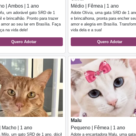
o | Ambos | 1 ano
Médio | Fêmea | 1 ano
fu, um adorável gato SRD de 1
Adote Olívia, uma gata SRD de 1 ano
il e brincalhão. Pronto para trazer
e brincalhona, pronta para encher seu
e amor ao seu lar em Brasília. Faça
amor e alegria em Brasília. Transfor
nça na vida dele!
vida dela e a sua!
Quero Adotar
Quero Adotar
Malu
| Macho | 1 ano
Pequeno | Fêmea | 1 ano
Milo, um gato SRD de 1 ano, dócil
Adote a encantadora Malu, uma gata 