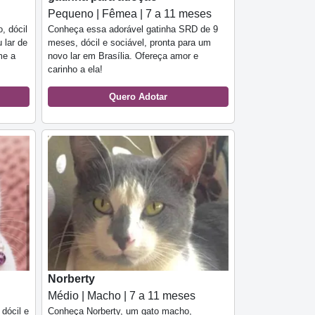
Pequeno | Fêmea | 7 a 11 meses
, dócil
Conheça essa adorável gatinha SRD de 9
 lar de
meses, dócil e sociável, pronta para um
me a
novo lar em Brasília. Ofereça amor e
carinho a ela!
Quero Adotar
Norberty
Médio | Macho | 7 a 11 meses
dócil e
Conheça Norberty, um gato macho,