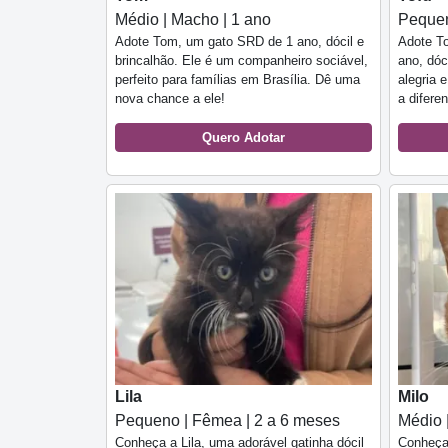
Médio | Macho | 1 ano
Pequen
Adote Tom, um gato SRD de 1 ano, dócil e
Adote To
brincalhão. Ele é um companheiro sociável,
ano, dóc
perfeito para famílias em Brasília. Dê uma
alegria 
nova chance a ele!
a difere
Quero Adotar
Lila
Milo
Pequeno | Fêmea | 2 a 6 meses
Médio 
Conheça a Lila, uma adorável gatinha dócil
Conheça 