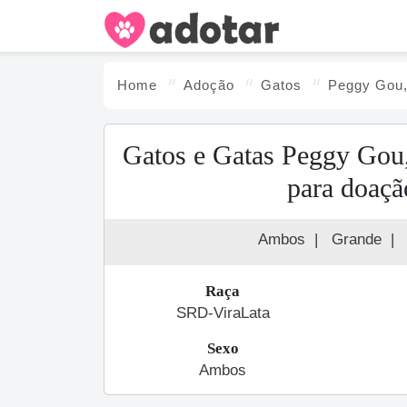
Home
Adoção
Gato
s
Peggy Gou,
Gatos e Gatas Peggy Gou,
para doaçã
Ambos
|
Grande
|
Raça
SRD-ViraLata
Sexo
Ambos