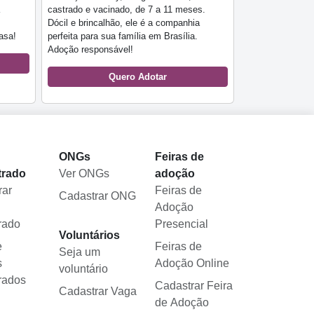
castrado e vacinado, de 7 a 11 meses.
Dócil e brincalhão, ele é a companhia
asa!
perfeita para sua família em Brasília.
Adoção responsável!
Quero Adotar
l
ONGs
Feiras de
trado
Ver ONGs
adoção
rar
Feiras de
Cadastrar ONG
Adoção
rado
Presencial
Voluntários
e
Feiras de
Seja um
s
Adoção Online
voluntário
rados
Cadastrar Feira
Cadastrar Vaga
de Adoção