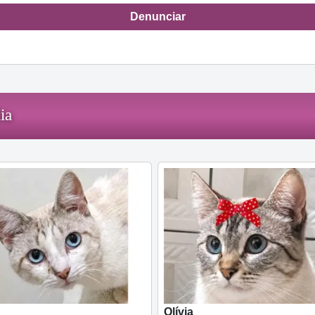
Denunciar
ia
Olívia