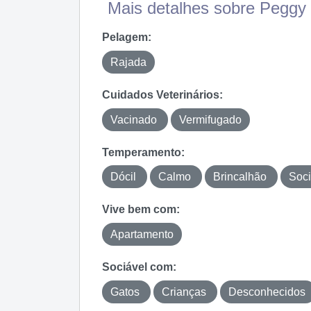
Mais detalhes sobre Peggy 
Pelagem:
Rajada
Cuidados Veterinários:
Vacinado
Vermifugado
Temperamento:
Dócil
Calmo
Brincalhão
Soc
Vive bem com:
Apartamento
Sociável com:
Gatos
Crianças
Desconhecidos