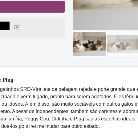
lhar no Facebook
partilhar no WhatsApp
Compartilhar
Ver Web Story
e Plug
gatinhos SRD-Vira lata de pelagem rajada e porte grande que 
vacinado e vermifugado, pronto para serem adotados. Eles têm 
s ou idosos. Além disso, são muito sociáveis com outros gatos 
nto. Apesar de independentes, também são carentes e adoram
ua família, Peggy Gou, Cidinha e Plug são as escolhas ideais.
doa-los pois irei me mudar para outro estado.