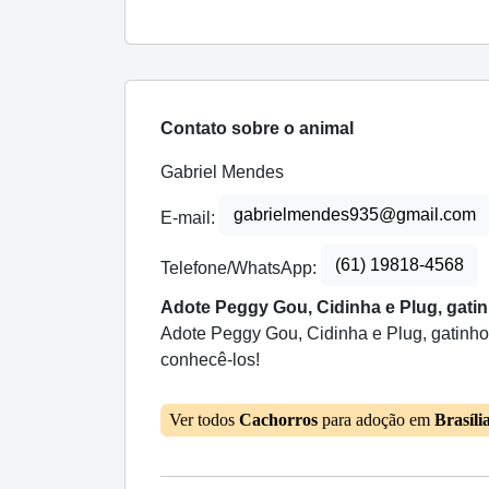
Contato sobre o animal
Gabriel Mendes
gabrielmendes935@gmail.com
E-mail:
(61) 19818-4568
Telefone/WhatsApp:
Adote Peggy Gou, Cidinha e Plug, gatin
Adote Peggy Gou, Cidinha e Plug, gatinhos
conhecê-los!
Ver todos
Cachorros
para adoção em
Brasíli