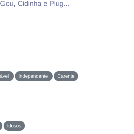
Gou, Cidinha e Plug...
iável
Independente
Carente
Idosos