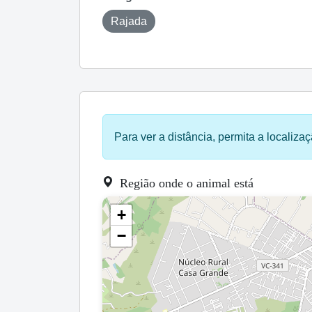
Rajada
Para ver a distância, permita a localizaç
Região onde o animal está
+
−