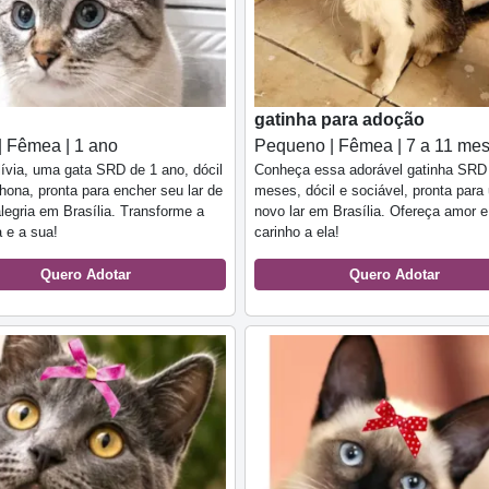
gatinha para adoção
| Fêmea | 1 ano
Pequeno | Fêmea | 7 a 11 me
ívia, uma gata SRD de 1 ano, dócil
Conheça essa adorável gatinha SRD
lhona, pronta para encher seu lar de
meses, dócil e sociável, pronta para
legria em Brasília. Transforme a
novo lar em Brasília. Ofereça amor e
a e a sua!
carinho a ela!
Quero Adotar
Quero Adotar