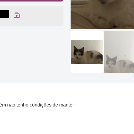
lhar no Facebook
partilhar no WhatsApp
Compartilhar
Ver Web Story
porém nao tenho condições de manter