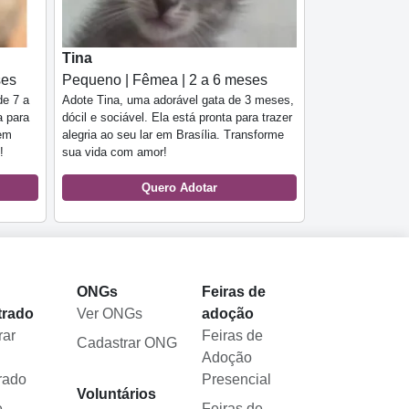
Tina
ses
Pequeno | Fêmea | 2 a 6 meses
de 7 a
Adote Tina, uma adorável gata de 3 meses,
a para
dócil e sociável. Ela está pronta para trazer
 em
alegria ao seu lar em Brasília. Transforme
!
sua vida com amor!
Quero Adotar
l
ONGs
Feiras de
trado
Ver ONGs
adoção
rar
Feiras de
Cadastrar ONG
Adoção
rado
Presencial
Voluntários
e
Feiras de