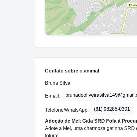
Contato sobre o animal
Bruna Silva
brunadeoliveirasilva149@gmail
E-mail:
(61) 98285-0301
Telefone/WhatsApp:
Adoção de Mel: Gata SRD Fofa à Procu
Adote a Mel, uma charmosa gatinha SRD d
fofura!