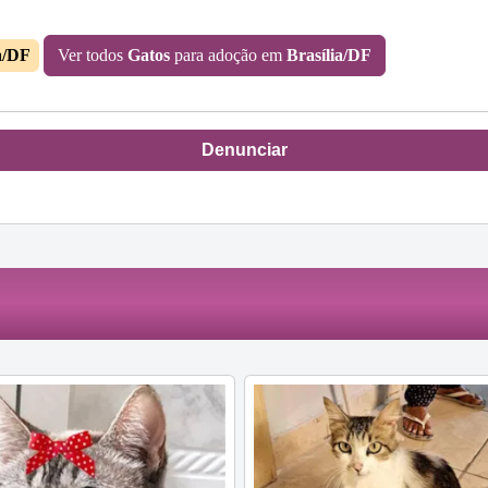
a/DF
Ver todos
Gatos
para adoção em
Brasília/DF
Denunciar