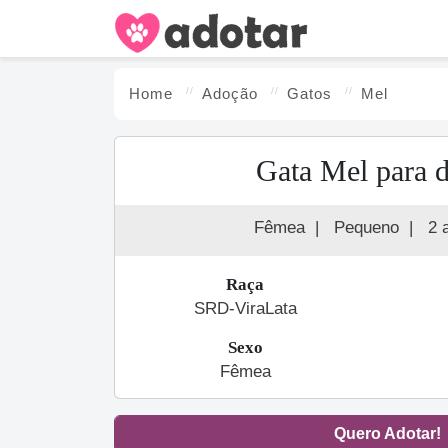
Home
Adoção
Gato
s
Mel
Gata Mel para 
Fêmea
|
Pequeno
|
2 
Raça
SRD-ViraLata
Sexo
Fêmea
Quero Adotar!