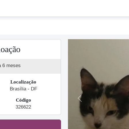
doação
a 6 meses
Localização
Brasília - DF
Código
Previous
326622