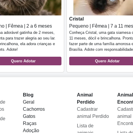
Cristal
o | Fêmea | 2 a 6 meses
Pequeno | Fêmea | 7 a 11 me
a adorável gatinha de 2 meses,
Conheça Cristal, uma gata siamesa 
ta para trazer alegria ao seu lar.
11 meses, dócil e brincalhona. Pront
brincalhona, ela adora crianças e
fazer parte de uma família amorosa
ets. Adote!
Brasília. Adote com responsabilidade
Quero Adotar
Quero Adotar
Blog
Animal
Anima
 de
Geral
Perdido
Encon
os
Cachorros
Cadastrar
Cadast
Gatos
animal Perdido
animal
 de
Raças
Encont
Lista de
Adoção
animais
Lista d