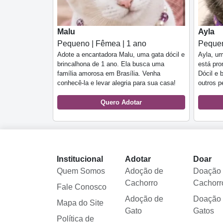
Malu
Ayla
Pequeno | Fêmea | 1 ano
Pequen
Adote a encantadora Malu, uma gata dócil e
Ayla, um
brincalhona de 1 ano. Ela busca uma
está pron
família amorosa em Brasília. Venha
Dócil e 
conhecê-la e levar alegria para sua casa!
outros p
Quero Adotar
Institucional
Adotar
Doar
Quem Somos
Adoção de
Doação
Cachorro
Cachorr
Fale Conosco
Adoção de
Doação
Mapa do Site
Gato
Gatos
Política de