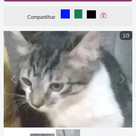
Compartilhar no Facebook
Compartilhar no WhatsA
Compartilhar
Ver Web Stor
Compartilhar
1/3
Previous
Next