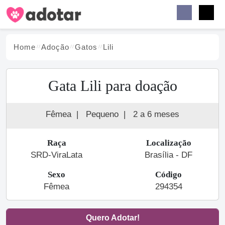
Buscar
Faceb
Instag
Menu
Home
Adoção
Gato
s
Lili
Gata Lili para doação
Fêmea
|
Pequeno
|
2 a 6 meses
Raça
Localização
SRD-ViraLata
Brasília - DF
Sexo
Código
Fêmea
294354
Quero Adotar!