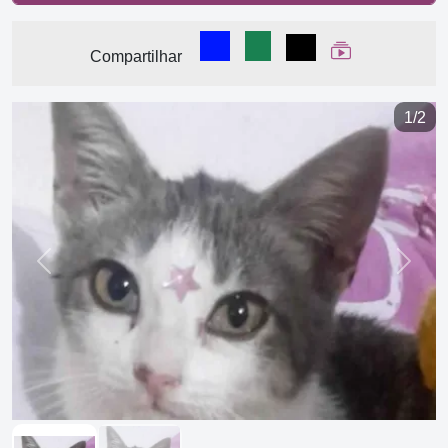
Compartilhar no Facebook
Compartilhar no WhatsA
Compartilhar
Ver Web Stor
Compartilhar
1/2
Previous
Next