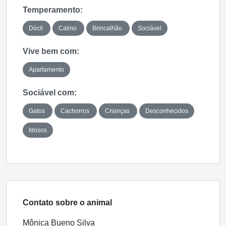
Temperamento:
Dócil
Calmo
Brincalhão
Sociável
Vive bem com:
Apartamento
Sociável com:
Gatos
Cachorros
Crianças
Desconhecidos
Idosos
Contato sobre o animal
Mônica Bueno Silva