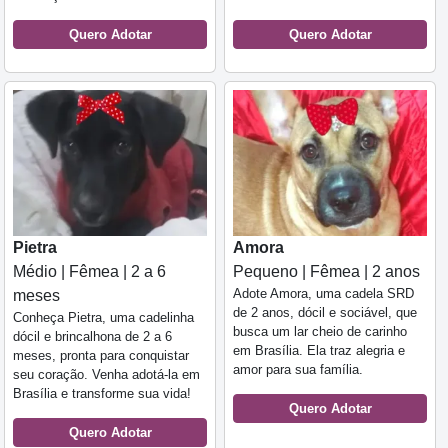
Quero Adotar
Quero Adotar
Pietra
Amora
Médio | Fêmea | 2 a 6
Pequeno | Fêmea | 2 anos
Adote Amora, uma cadela SRD
meses
de 2 anos, dócil e sociável, que
Conheça Pietra, uma cadelinha
busca um lar cheio de carinho
dócil e brincalhona de 2 a 6
em Brasília. Ela traz alegria e
meses, pronta para conquistar
amor para sua família.
seu coração. Venha adotá-la em
Brasília e transforme sua vida!
Quero Adotar
Quero Adotar