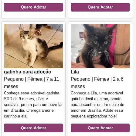
Quero Adotar
Quero Adotar
gatinha para adoção
Lila
Pequeno | Fêmea | 7 a 11
Pequeno | Fêmea | 2 a 6
meses
meses
Conheça essa adorável gatinha
Conheça a Lila, uma adorável
SRD de 9 meses, dócil e
gatinha dócil e calma, pronta
sociável, pronta para um novo lar
para encontrar um lar cheio de
em Brasília. Ofereça amor e
amor em Brasília. Adote essa
carinho a ela!
pequena exploradora hoje!
Quero Adotar
Quero Adotar