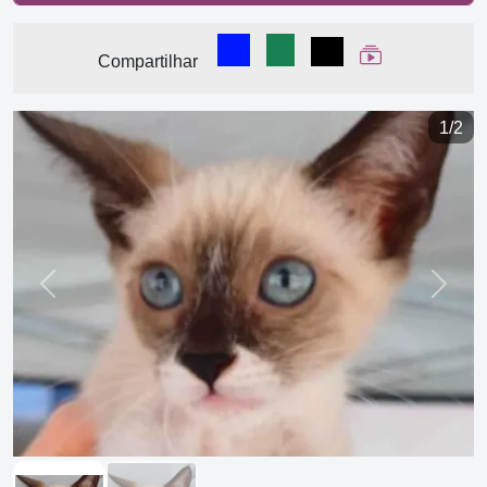
Compartilhar no Facebook
Compartilhar no WhatsA
Compartilhar
Ver Web Stor
Compartilhar
1/2
Previous
Next