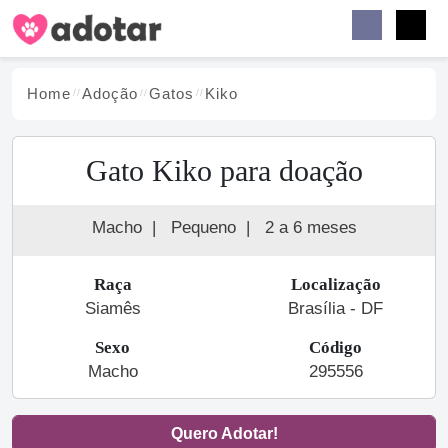
Buscar
Faceb
Instag
Menu
Home
Adoção
Gato
s
Kiko
Gato Kiko para doação
Macho
|
Pequeno
|
2 a 6 meses
Raça
Localização
Siamês
Brasília - DF
Sexo
Código
Macho
295556
Quero Adotar!