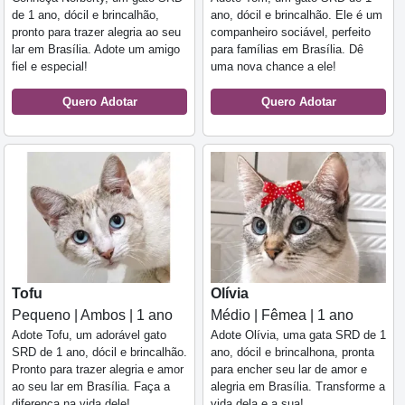
de 1 ano, dócil e brincalhão,
ano, dócil e brincalhão. Ele é um
pronto para trazer alegria ao seu
companheiro sociável, perfeito
lar em Brasília. Adote um amigo
para famílias em Brasília. Dê
fiel e especial!
uma nova chance a ele!
Quero Adotar
Quero Adotar
Tofu
Olívia
Pequeno | Ambos | 1 ano
Médio | Fêmea | 1 ano
Adote Tofu, um adorável gato
Adote Olívia, uma gata SRD de 1
SRD de 1 ano, dócil e brincalhão.
ano, dócil e brincalhona, pronta
Pronto para trazer alegria e amor
para encher seu lar de amor e
ao seu lar em Brasília. Faça a
alegria em Brasília. Transforme a
diferença na vida dele!
vida dela e a sua!