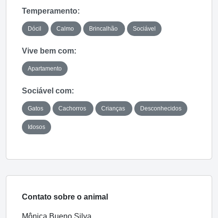
Temperamento:
Dócil
Calmo
Brincalhão
Sociável
Vive bem com:
Apartamento
Sociável com:
Gatos
Cachorros
Crianças
Desconhecidos
Idosos
Contato sobre o animal
Mônica Bueno Silva