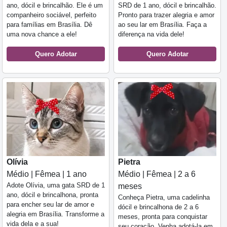
ano, dócil e brincalhão. Ele é um
SRD de 1 ano, dócil e brincalhão.
companheiro sociável, perfeito
Pronto para trazer alegria e amor
para famílias em Brasília. Dê
ao seu lar em Brasília. Faça a
uma nova chance a ele!
diferença na vida dele!
Quero Adotar
Quero Adotar
Olívia
Pietra
Médio | Fêmea | 1 ano
Médio | Fêmea | 2 a 6
Adote Olívia, uma gata SRD de 1
meses
ano, dócil e brincalhona, pronta
Conheça Pietra, uma cadelinha
para encher seu lar de amor e
dócil e brincalhona de 2 a 6
alegria em Brasília. Transforme a
meses, pronta para conquistar
vida dela e a sua!
seu coração. Venha adotá-la em