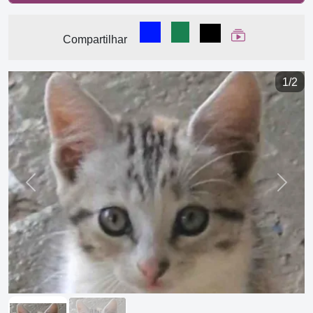
Compartilhar no Facebook
Compartilhar no WhatsA
Compartilhar
Ver Web Stor
Compartilhar
1/2
Previous
Next