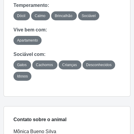
Temperamento:
Dócil
Calmo
Brincalhão
Sociável
Vive bem com:
Apartamento
Sociável com:
Gatos
Cachorros
Crianças
Desconhecidos
Idosos
Contato sobre o animal
Mônica Bueno Silva