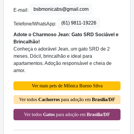
bsbmonicabs@gmail.com
E-mail:
(61) 9811-19226
Telefone/WhatsApp:
Adote o Charmoso Jean: Gato SRD Sociável e
Brincalhão!
Conheça o adorável Jean, um gato SRD de 2
meses. Dócil, brincalhão e ideal para
apartamentos. Adoção responsável e cheia de
amor.
Ver mais pets de Mônica Bueno Silva
Ver todos
Cachorros
para adoção em
Brasília/DF
Ver todos
Gatos
para adoção em
Brasília/DF