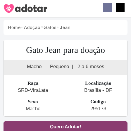
Buscar
Faceb
Instag
Menu
Home
Adoção
Gato
s
Jean
Gato Jean para doação
Macho
|
Pequeno
|
2 a 6 meses
Raça
Localização
SRD-ViraLata
Brasília - DF
Sexo
Código
Macho
295173
Quero Adotar!