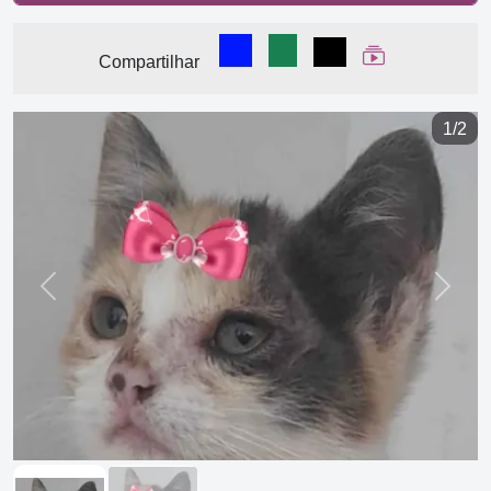
Compartilhar no Facebook
Compartilhar no WhatsA
Compartilhar
Ver Web Stor
Compartilhar
1/2
Previous
Next