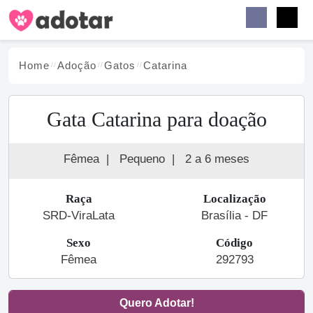
Buscar
Faceb
Instag
Menu
Home
Adoção
Gato
s
Catarina
Gata Catarina para doação
Fêmea
|
Pequeno
|
2 a 6 meses
Raça
Localização
SRD-ViraLata
Brasília - DF
Sexo
Código
Fêmea
292793
Quero Adotar!