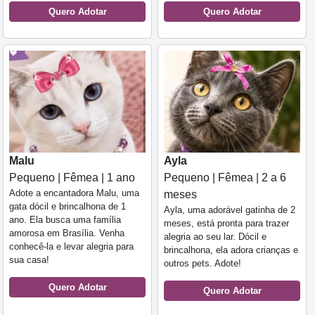
Quero Adotar
Quero Adotar
Malu
Ayla
Pequeno | Fêmea | 1 ano
Pequeno | Fêmea | 2 a 6
Adote a encantadora Malu, uma
meses
gata dócil e brincalhona de 1
Ayla, uma adorável gatinha de 2
ano. Ela busca uma família
meses, está pronta para trazer
amorosa em Brasília. Venha
alegria ao seu lar. Dócil e
conhecê-la e levar alegria para
brincalhona, ela adora crianças e
sua casa!
outros pets. Adote!
Quero Adotar
Quero Adotar