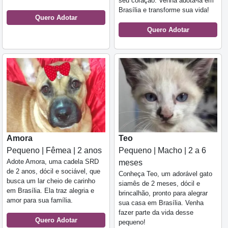
seu coração. Venha adotá-la em
Brasília e transforme sua vida!
Quero Adotar
Quero Adotar
Amora
Teo
Pequeno | Fêmea | 2 anos
Pequeno | Macho | 2 a 6
Adote Amora, uma cadela SRD
meses
de 2 anos, dócil e sociável, que
Conheça Teo, um adorável gato
busca um lar cheio de carinho
siamês de 2 meses, dócil e
em Brasília. Ela traz alegria e
brincalhão, pronto para alegrar
amor para sua família.
sua casa em Brasília. Venha
fazer parte da vida desse
Quero Adotar
pequeno!