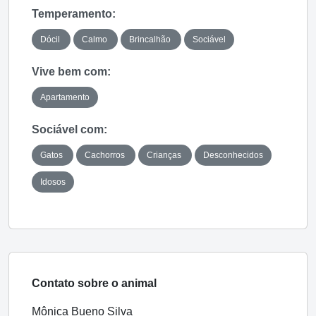
Temperamento:
Dócil
Calmo
Brincalhão
Sociável
Vive bem com:
Apartamento
Sociável com:
Gatos
Cachorros
Crianças
Desconhecidos
Idosos
Contato sobre o animal
Mônica Bueno Silva