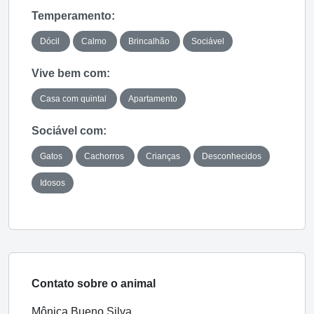
Temperamento:
Dócil
Calmo
Brincalhão
Sociável
Vive bem com:
Casa com quintal
Apartamento
Sociável com:
Gatos
Cachorros
Crianças
Desconhecidos
Idosos
Contato sobre o animal
Mônica Bueno Silva