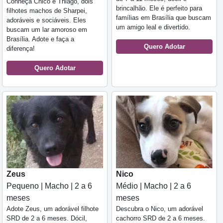
Conheça Chico e Thiago, dois
brincalhão. Ele é perfeito para
filhotes machos de Sharpei,
famílias em Brasília que buscam
adoráveis e sociáveis. Eles
um amigo leal e divertido.
buscam um lar amoroso em
Brasília. Adote e faça a
Quero Adotar
diferença!
Quero Adotar
Zeus
Nico
Pequeno | Macho | 2 a 6
Médio | Macho | 2 a 6
meses
meses
Adote Zeus, um adorável filhote
Descubra o Nico, um adorável
SRD de 2 a 6 meses. Dócil,
cachorro SRD de 2 a 6 meses.