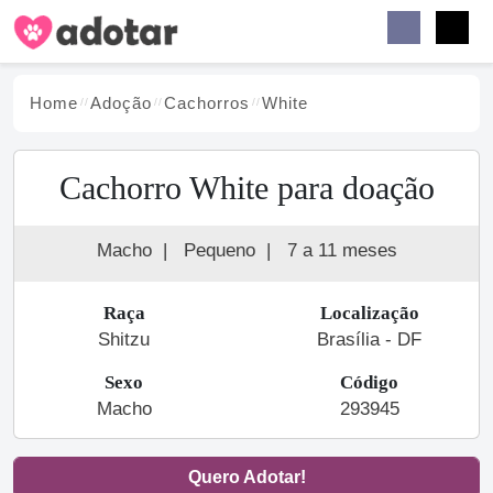
Buscar
Faceb
Instag
Menu
Home
Adoção
Cachorro
s
White
Cachorro White para doação
Macho
|
Pequeno
|
7 a 11 meses
Raça
Localização
Shitzu
Brasília - DF
Sexo
Código
Macho
293945
Quero Adotar!