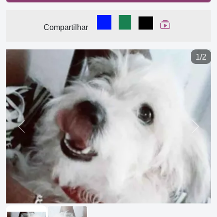
Compartilhar no Facebook
Compartilhar no WhatsA
Compartilhar
Ver Web Stor
Compartilhar
1/2
Previous
Next