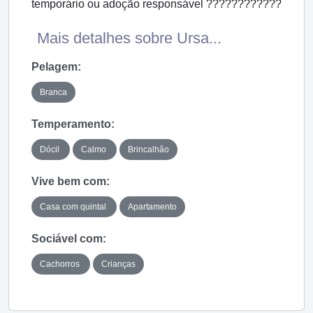
temporário ou adoção responsável ????????????
Mais detalhes sobre Ursa...
Pelagem:
Branca
Temperamento:
Dócil
Calmo
Brincalhão
Vive bem com:
Casa com quintal
Apartamento
Sociável com:
Cachorros
Crianças