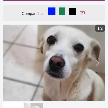
Compartilhar no Facebook
Compartilhar no WhatsA
Compartilhar
Ver Web Stor
Compartilhar
1/2
Previous
Next