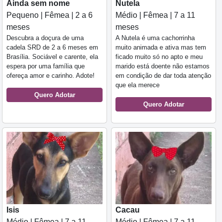
Ainda sem nome
Nutela
Pequeno | Fêmea | 2 a 6
Médio | Fêmea | 7 a 11
meses
meses
Descubra a doçura de uma
A Nutela é uma cachorrinha
cadela SRD de 2 a 6 meses em
muito animada e ativa mas tem
Brasília. Sociável e carente, ela
ficado muito só no apto e meu
espera por uma família que
marido está doente não estamos
ofereça amor e carinho. Adote!
em condição de dar toda atenção
que ela merece
Quero Adotar
Quero Adotar
Cacau
Isis
Médio | Fêmea | 7 a 11
Médio | Fêmea | 7 a 11