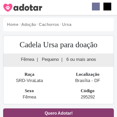
Buscar
Faceb
Instag
Menu
Home
Adoção
Cachorro
s
Ursa
Cadela Ursa para doação
Fêmea
|
Pequeno
|
6 ou mais anos
Raça
Localização
SRD-ViraLata
Brasília - DF
Sexo
Código
Fêmea
295292
Quero Adotar!