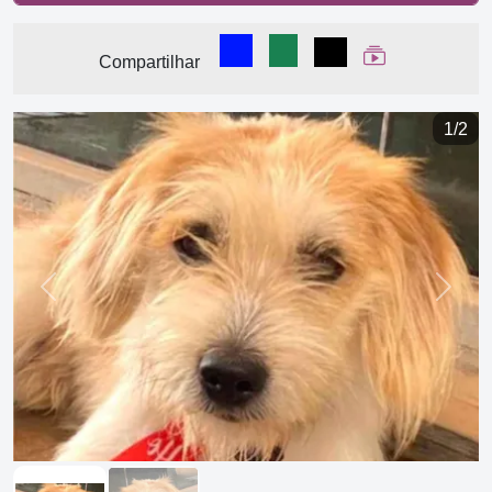
Compartilhar no Facebook
Compartilhar no WhatsA
Compartilhar
Ver Web Stor
Compartilhar
1/2
Previous
Next