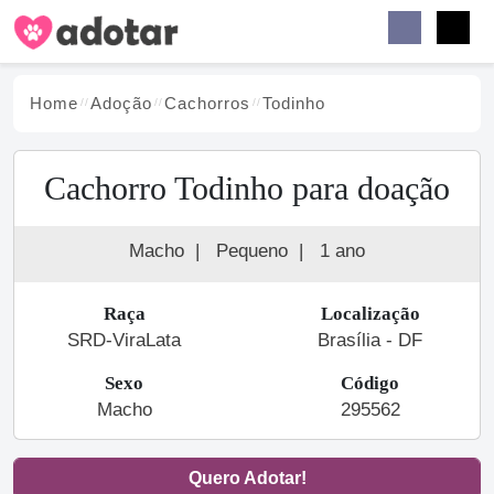
Buscar
Faceb
Instag
Menu
Home
Adoção
Cachorro
s
Todinho
Cachorro Todinho para doação
Macho
|
Pequeno
|
1 ano
Raça
Localização
SRD-ViraLata
Brasília - DF
Sexo
Código
Macho
295562
Quero Adotar!