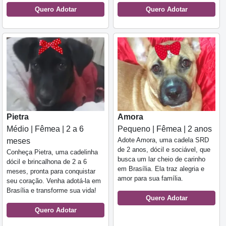
Quero Adotar
Quero Adotar
Pietra
Amora
Médio | Fêmea | 2 a 6
Pequeno | Fêmea | 2 anos
Adote Amora, uma cadela SRD
meses
de 2 anos, dócil e sociável, que
Conheça Pietra, uma cadelinha
busca um lar cheio de carinho
dócil e brincalhona de 2 a 6
em Brasília. Ela traz alegria e
meses, pronta para conquistar
amor para sua família.
seu coração. Venha adotá-la em
Brasília e transforme sua vida!
Quero Adotar
Quero Adotar