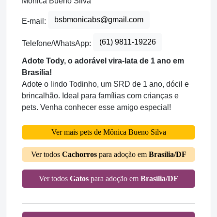
Mônica Bueno Silva
bsbmonicabs@gmail.com
E-mail:
(61) 9811-19226
Telefone/WhatsApp:
Adote Tody, o adorável vira-lata de 1 ano em
Brasília!
Adote o lindo Todinho, um SRD de 1 ano, dócil e
brincalhão. Ideal para famílias com crianças e
pets. Venha conhecer esse amigo especial!
Ver mais pets de Mônica Bueno Silva
Ver todos
Cachorros
para adoção em
Brasília/DF
Ver todos
Gatos
para adoção em
Brasília/DF