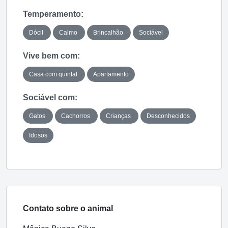
Temperamento:
Dócil
Calmo
Brincalhão
Sociável
Vive bem com:
Casa com quintal
Apartamento
Sociável com:
Gatos
Cachorros
Crianças
Desconhecidos
Idosos
Contato sobre o animal