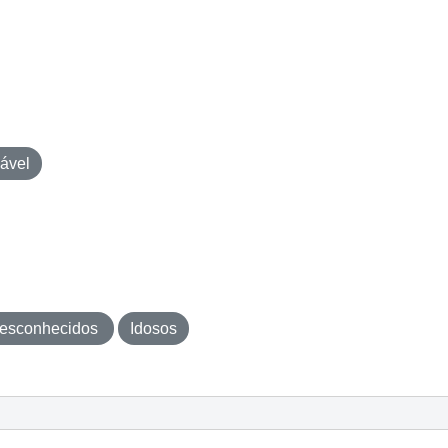
ável
esconhecidos
Idosos