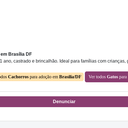
em Brasília DF
1 ano, castrado e brincalhão. Ideal para famílias com crianças,
odos
Cachorros
para adoção em
Brasília/DF
Ver todos
Gatos
para
Denunciar