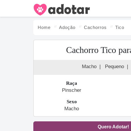
Home
Adoção
Cachorro
s
Tico
Cachorro Tico par
Macho
|
Pequeno
|
Raça
Pinscher
Sexo
Macho
Quero Adotar!