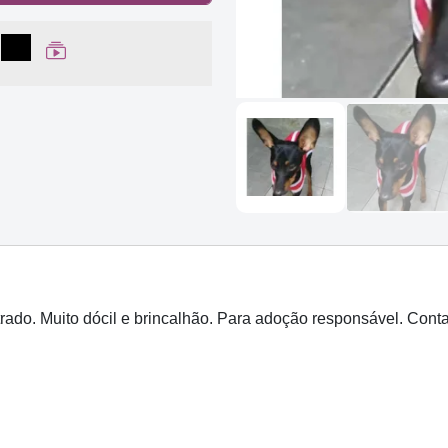
lhar no Facebook
partilhar no WhatsApp
Compartilhar
Ver Web Story
rado. Muito dócil e brincalhão. Para adoção responsável. Cont