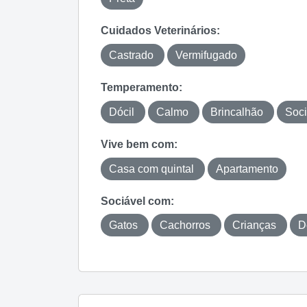
Cuidados Veterinários:
Castrado
Vermifugado
Temperamento:
Dócil
Calmo
Brincalhão
Soci
Vive bem com:
Casa com quintal
Apartamento
Sociável com:
Gatos
Cachorros
Crianças
D