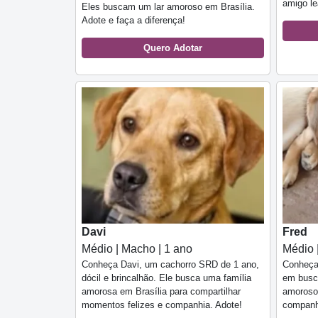
amigo lea
Eles buscam um lar amoroso em Brasília.
Adote e faça a diferença!
Quero Adotar
Davi
Fred
Médio | Macho | 1 ano
Médio 
Conheça Davi, um cachorro SRD de 1 ano,
Conheça 
dócil e brincalhão. Ele busca uma família
em busca
amorosa em Brasília para compartilhar
amoroso,
momentos felizes e companhia. Adote!
companhe