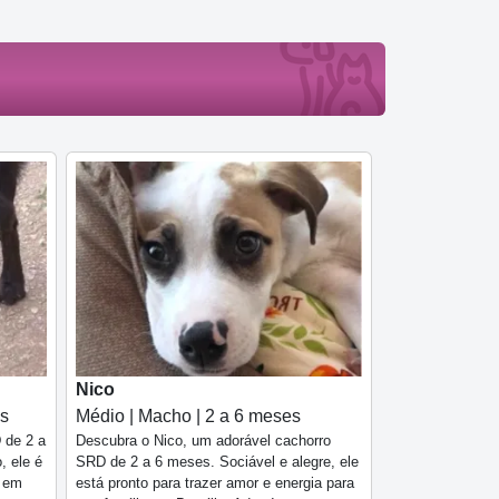
Nico
es
Médio | Macho | 2 a 6 meses
 de 2 a
Descubra o Nico, um adorável cachorro
, ele é
SRD de 2 a 6 meses. Sociável e alegre, ele
a em
está pronto para trazer amor e energia para