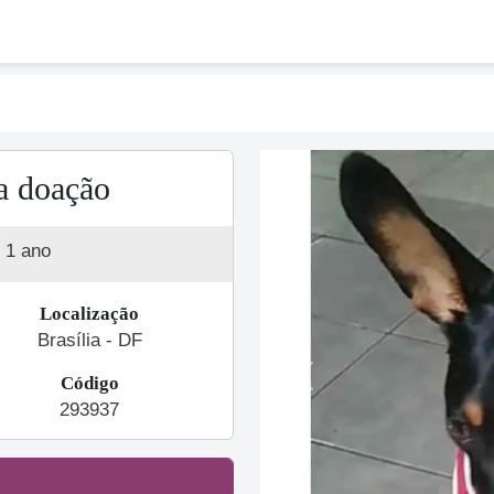
a doação
1 ano
Localização
Brasília - DF
Código
Previous
293937