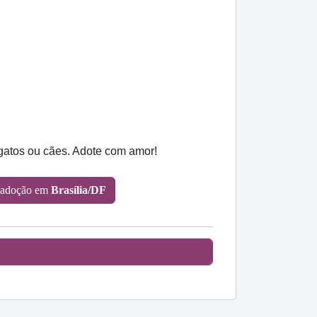
 gatos ou cães. Adote com amor!
 adoção em
Brasília/DF