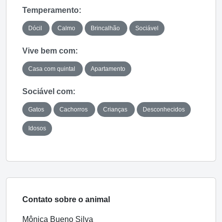
Temperamento:
Dócil
Calmo
Brincalhão
Sociável
Vive bem com:
Casa com quintal
Apartamento
Sociável com:
Gatos
Cachorros
Crianças
Desconhecidos
Idosos
Contato sobre o animal
Mônica Bueno Silva