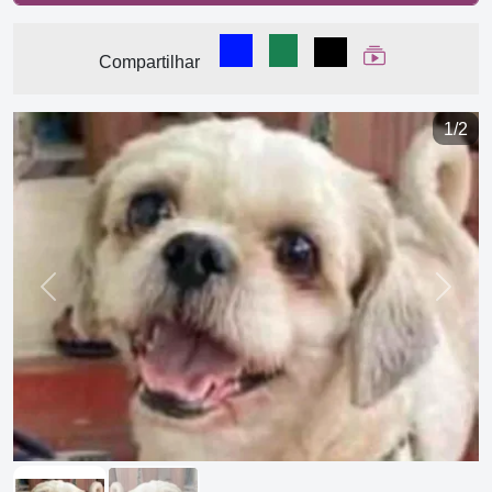
Compartilhar no Facebook
Compartilhar no WhatsA
Compartilhar
Ver Web Stor
Compartilhar
1/2
Previous
Next