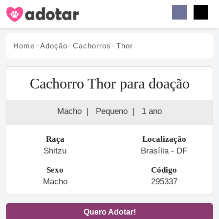
Buscar
Faceb
Instag
Menu
Home
Adoção
Cachorro
s
Thor
Cachorro Thor para doação
Macho
|
Pequeno
|
1 ano
Raça
Localização
Shitzu
Brasília - DF
Sexo
Código
Macho
295337
Quero Adotar!