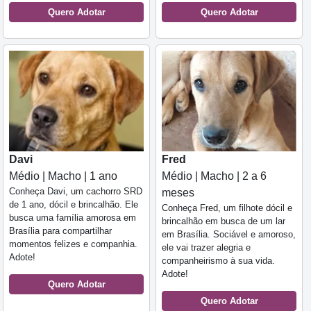
Quero Adotar
Quero Adotar
Davi
Fred
Médio | Macho | 1 ano
Médio | Macho | 2 a 6
Conheça Davi, um cachorro SRD
meses
de 1 ano, dócil e brincalhão. Ele
Conheça Fred, um filhote dócil e
busca uma família amorosa em
brincalhão em busca de um lar
Brasília para compartilhar
em Brasília. Sociável e amoroso,
momentos felizes e companhia.
ele vai trazer alegria e
Adote!
companheirismo à sua vida.
Adote!
Quero Adotar
Quero Adotar