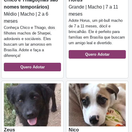
nomes temporários)
Grande | Macho | 7 a 11
Médio | Macho | 2 a 6
meses
Adote Horus, um pit-bull macho
meses
de 7 a 11 meses, dócil e
Conheça Chico e Thiago, dois
brincalhão. Ele é perfeito para
filhotes machos de Sharpei,
famílias em Brasília que buscam
adoráveis e sociáveis. Eles
um amigo leal e divertido.
buscam um lar amoroso em
Brasília. Adote e faça a
Quero Adotar
diferença!
Quero Adotar
Zeus
Nico