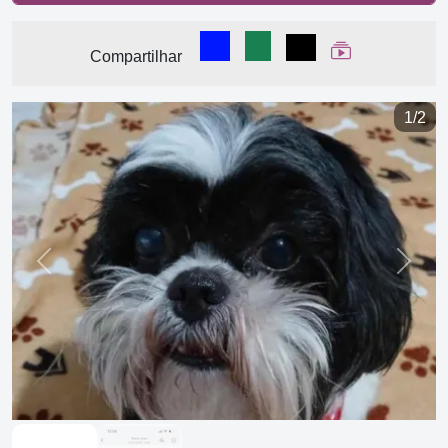
Compartilhar no Facebook
Compartilhar no WhatsA
Compartilhar
Ver Web Stor
Compartilhar
1/2
Previous
Next