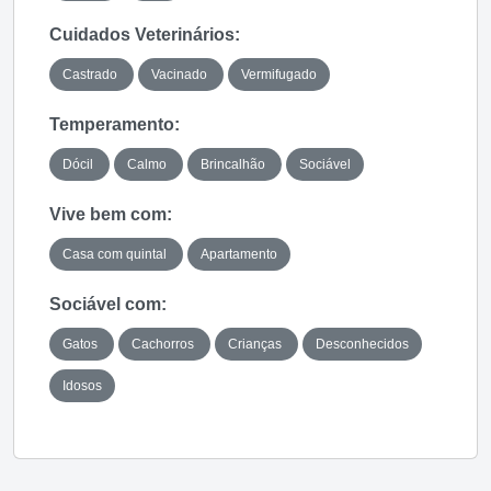
Cuidados Veterinários:
Castrado
Vacinado
Vermifugado
Temperamento:
Dócil
Calmo
Brincalhão
Sociável
Vive bem com:
Casa com quintal
Apartamento
Sociável com:
Gatos
Cachorros
Crianças
Desconhecidos
Idosos