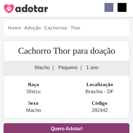
Buscar
Faceb
Instag
Menu
Home
Adoção
Cachorro
s
Thor
Cachorro Thor para doação
Macho
|
Pequeno
|
1 ano
Raça
Localização
Shitzu
Brasília - DF
Sexo
Código
Macho
292442
Quero Adotar!