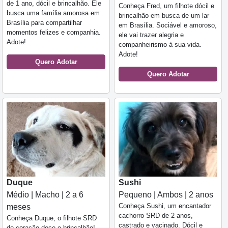
de 1 ano, dócil e brincalhão. Ele
Conheça Fred, um filhote dócil e
busca uma família amorosa em
brincalhão em busca de um lar
Brasília para compartilhar
em Brasília. Sociável e amoroso,
momentos felizes e companhia.
ele vai trazer alegria e
Adote!
companheirismo à sua vida.
Adote!
Quero Adotar
Quero Adotar
Duque
Sushi
Médio | Macho | 2 a 6
Pequeno | Ambos | 2 anos
Conheça Sushi, um encantador
meses
cachorro SRD de 2 anos,
Conheça Duque, o filhote SRD
castrado e vacinado. Dócil e
de coração doce e brincalhão!