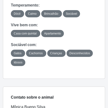
Temperamento:
Dócil
Calmo
Brincalhão
Sociável
Vive bem com:
Casa com quintal
Apartamento
Sociável com:
Gatos
Cachorros
Crianças
Desconhecidos
Idosos
Contato sobre o animal
Mônica Bueno Silva