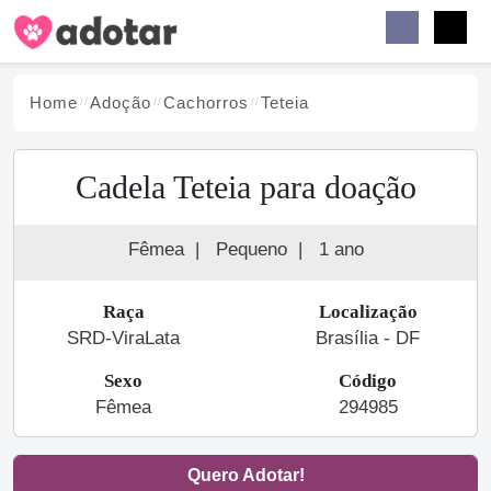
Buscar
Faceb
Instag
Menu
Home
Adoção
Cachorro
s
Teteia
Cadela Teteia para doação
Fêmea
|
Pequeno
|
1 ano
Raça
Localização
SRD-ViraLata
Brasília - DF
Sexo
Código
Fêmea
294985
Quero Adotar!