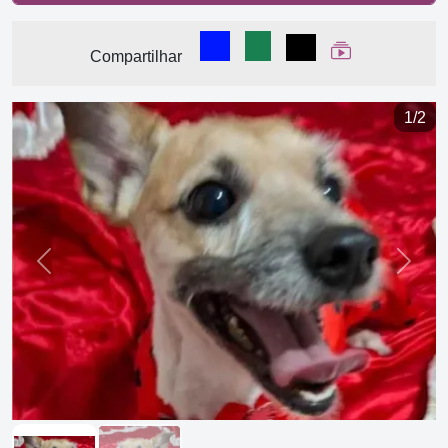
Compartilhar no Facebook
Compartilhar no WhatsA
Compartilhar
Ver Web Stor
Compartilhar
1/2
Previous
Next