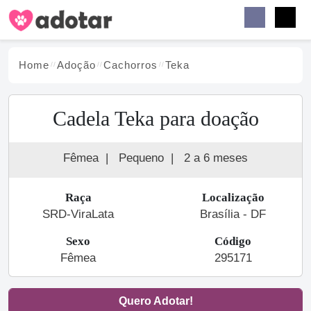
Buscar
Faceb
Instag
Menu
Home
Adoção
Cachorro
s
Teka
Cadela Teka para doação
Fêmea
|
Pequeno
|
2 a 6 meses
Raça
Localização
SRD-ViraLata
Brasília - DF
Sexo
Código
Fêmea
295171
Quero Adotar!