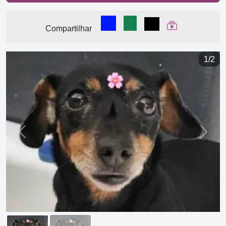
Compartilhar no Facebook
Compartilhar no WhatsA
Compartilhar
Ver Web Stor
Compartilhar
1/2
Previous
Next