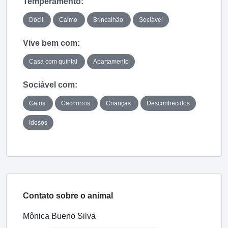
Temperamento:
Dócil
Calmo
Brincalhão
Sociável
Vive bem com:
Casa com quintal
Apartamento
Sociável com:
Gatos
Cachorros
Crianças
Desconhecidos
Idosos
Contato sobre o animal
Mônica Bueno Silva