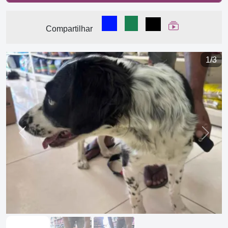
Compartilhar no Facebook
Compartilhar no WhatsA
Compartilhar
Ver Web Stor
Compartilhar
1/3
Previous
Next