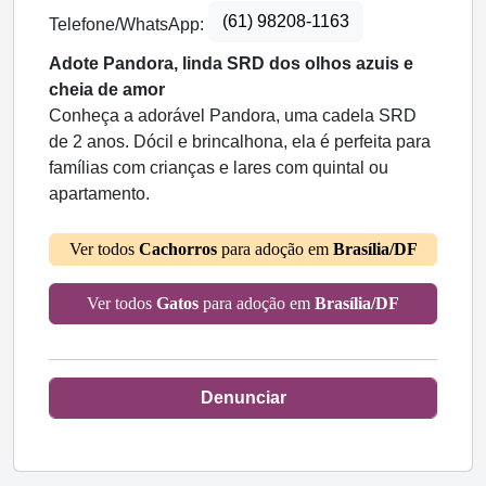
(61) 98208-1163
Telefone/WhatsApp:
Adote Pandora, linda SRD dos olhos azuis e
cheia de amor
Conheça a adorável Pandora, uma cadela SRD
de 2 anos. Dócil e brincalhona, ela é perfeita para
famílias com crianças e lares com quintal ou
apartamento.
Ver todos
Cachorros
para adoção em
Brasília/DF
Ver todos
Gatos
para adoção em
Brasília/DF
Denunciar