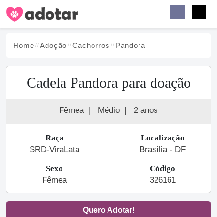
Buscar
Faceb
Instag
Menu
Home
Adoção
Cachorro
s
Pandora
Cadela Pandora para doação
Fêmea
|
Médio
|
2 anos
Raça
Localização
SRD-ViraLata
Brasília - DF
Sexo
Código
Fêmea
326161
Quero Adotar!