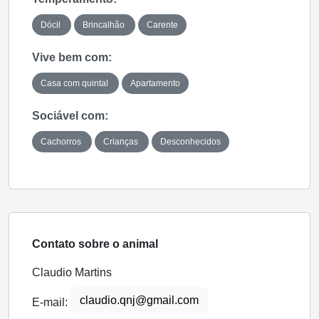
Dócil
Brincalhão
Carente
Vive bem com:
Casa com quintal
Apartamento
Sociável com:
Cachorros
Crianças
Desconhecidos
Contato sobre o animal
Claudio Martins
claudio.qnj@gmail.com
E-mail: