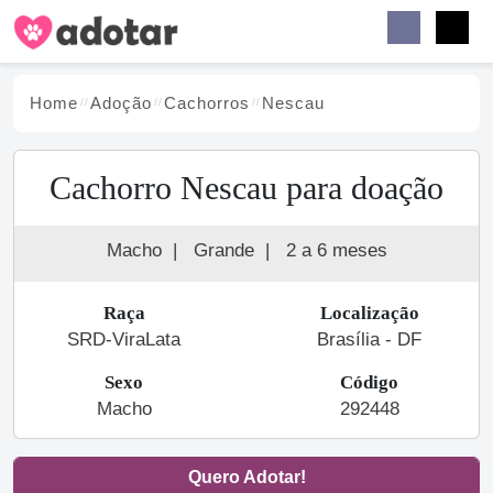
Buscar
Faceb
Instag
Menu
Home
Adoção
Cachorro
s
Nescau
Cachorro Nescau para doação
Macho
|
Grande
|
2 a 6 meses
Raça
Localização
SRD-ViraLata
Brasília - DF
Sexo
Código
Macho
292448
Quero Adotar!