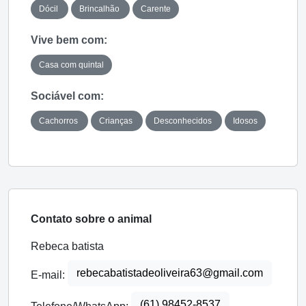
Dócil
Brincalhão
Carente
Vive bem com:
Casa com quintal
Sociável com:
Cachorros
Crianças
Desconhecidos
Idosos
Contato sobre o animal
Rebeca batista
rebecabatistadeoliveira63@gmail.com
E-mail:
(61) 98452-8537