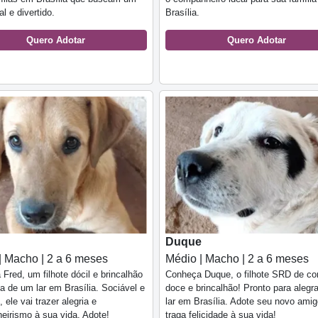
l e divertido.
Brasília.
Quero Adotar
Quero Adotar
Duque
| Macho | 2 a 6 meses
Médio | Macho | 2 a 6 meses
Fred, um filhote dócil e brincalhão
Conheça Duque, o filhote SRD de co
 de um lar em Brasília. Sociável e
doce e brincalhão! Pronto para alegr
 ele vai trazer alegria e
lar em Brasília. Adote seu novo amig
irismo à sua vida. Adote!
traga felicidade à sua vida!