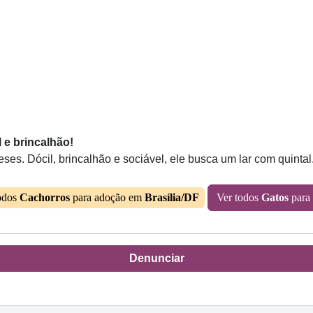
 e brincalhão!
. Dócil, brincalhão e sociável, ele busca um lar com quintal.
odos
Cachorros
para adoção em
Brasília/DF
Ver todos
Gatos
para
Denunciar