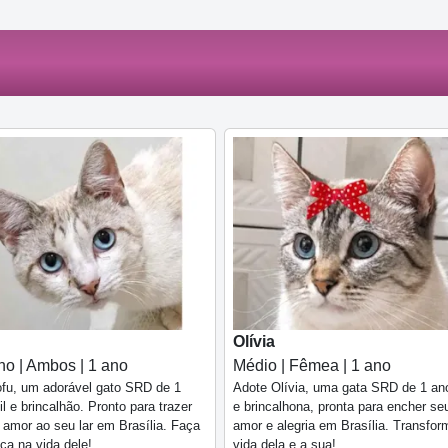
Olívia
o | Ambos | 1 ano
Médio | Fêmea | 1 ano
fu, um adorável gato SRD de 1
Adote Olívia, uma gata SRD de 1 ano
il e brincalhão. Pronto para trazer
e brincalhona, pronta para encher seu
e amor ao seu lar em Brasília. Faça
amor e alegria em Brasília. Transfor
nça na vida dele!
vida dela e a sua!