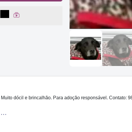
lhar no Facebook
partilhar no WhatsApp
Compartilhar
Ver Web Story
Muito dócil e brincalhão. Para adoção responsável. Contato: 
...