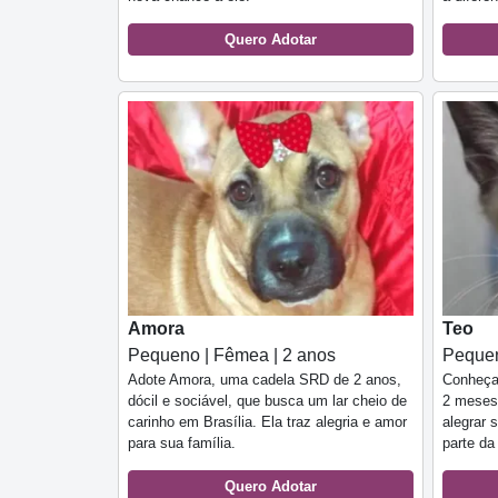
Quero Adotar
Amora
Teo
Pequeno | Fêmea | 2 anos
Pequen
Adote Amora, uma cadela SRD de 2 anos,
Conheça
dócil e sociável, que busca um lar cheio de
2 meses,
carinho em Brasília. Ela traz alegria e amor
alegrar 
para sua família.
parte da
Quero Adotar