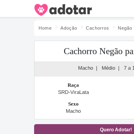
Home
Adoção
Cachorro
s
Negão
Cachorro Negão pa
Macho
|
Médio
|
7 a 
Raça
SRD-ViraLata
Sexo
Macho
Quero Adotar!