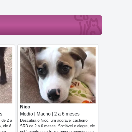
Nico
es
Médio | Macho | 2 a 6 meses
 de 2 a
Descubra o Nico, um adorável cachorro
, ele é
SRD de 2 a 6 meses. Sociável e alegre, ele
a em
está pronto para trazer amor e energia para