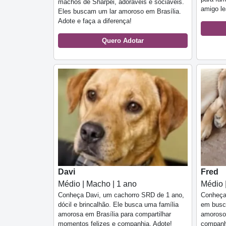
machos de Sharpei, adoráveis e sociáveis.
amigo lea
Eles buscam um lar amoroso em Brasília.
Adote e faça a diferença!
Quero Adotar
Davi
Fred
Médio | Macho | 1 ano
Médio 
Conheça Davi, um cachorro SRD de 1 ano,
Conheça 
dócil e brincalhão. Ele busca uma família
em busca
amorosa em Brasília para compartilhar
amoroso,
momentos felizes e companhia. Adote!
companhe