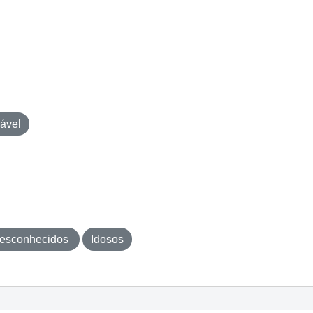
ável
esconhecidos
Idosos