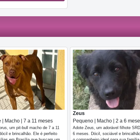
Zeus
 | Macho | 7 a 11 meses
Pequeno | Macho | 2 a 6 mes
rus, um pit-bull macho de 7 a 11
Adote Zeus, um adorável filhote SRD
ócil e brincalhão. Ele é perfeito
6 meses. Dócil, sociável e brincalhão
ílias em Brasília que buscam um
o companheiro ideal para sua famíli