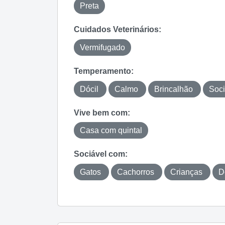
Preta
Cuidados Veterinários:
Vermifugado
Temperamento:
Dócil
Calmo
Brincalhão
Soci
Vive bem com:
Casa com quintal
Sociável com:
Gatos
Cachorros
Crianças
D