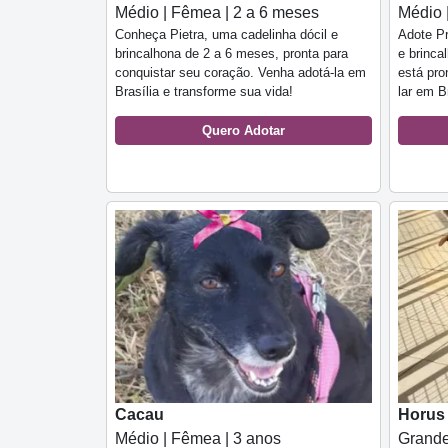
Médio | Fêmea | 2 a 6 meses
Médio 
Conheça Pietra, uma cadelinha dócil e
Adote Pr
brincalhona de 2 a 6 meses, pronta para
e brinca
conquistar seu coração. Venha adotá-la em
está pro
Brasília e transforme sua vida!
lar em Br
Quero Adotar
Cacau
Horus
Médio | Fêmea | 3 anos
Grande