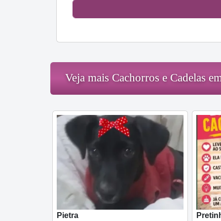
Veja mais Cachorros e Cadelas em
Pietra
Pretin