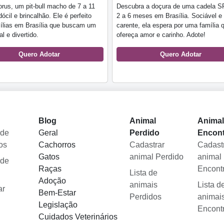
rus, um pit-bull macho de 7 a 11
Descubra a doçura de uma cadela S
ócil e brincalhão. Ele é perfeito
2 a 6 meses em Brasília. Sociável e
ílias em Brasília que buscam um
carente, ela espera por uma família 
l e divertido.
ofereça amor e carinho. Adote!
Quero Adotar
Quero Adotar
Blog
Animal
Anima
 de
Geral
Perdido
Encon
os
Cachorros
Cadastrar
Cadast
Gatos
animal Perdido
animal
 de
Raças
Encont
Lista de
Adoção
animais
Lista d
ar
Bem-Estar
Perdidos
animai
Legislação
Encont
Cuidados Veterinários