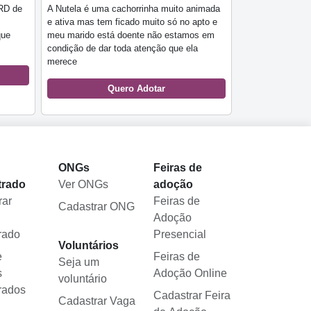
RD de
A Nutela é uma cachorrinha muito animada
e ativa mas tem ficado muito só no apto e
que
meu marido está doente não estamos em
condição de dar toda atenção que ela
merece
Quero Adotar
l
ONGs
Feiras de
trado
Ver ONGs
adoção
rar
Feiras de
Cadastrar ONG
Adoção
rado
Presencial
Voluntários
e
Feiras de
Seja um
s
Adoção Online
voluntário
rados
Cadastrar Feira
Cadastrar Vaga