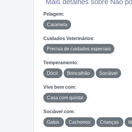
Mais detalhes sobre Não p
Pelagem:
Caramela
Cuidados Veterinários:
Precisa de cuidados especiais
Temperamento:
Dócil
Brincalhão
Sociável
Vive bem com:
Casa com quintal
Sociável com:
Gatos
Cachorros
Crianças
I