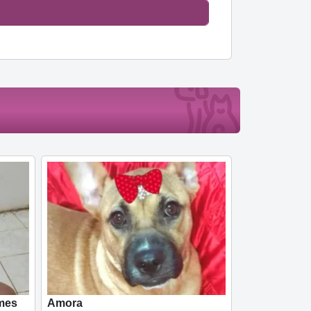
mes
Amora