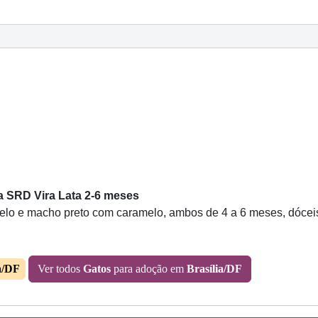
a SRD Vira Lata 2-6 meses
lo e macho preto com caramelo, ambos de 4 a 6 meses, dóceis
a/DF
Ver todos
Gatos
para adoção em
Brasília/DF