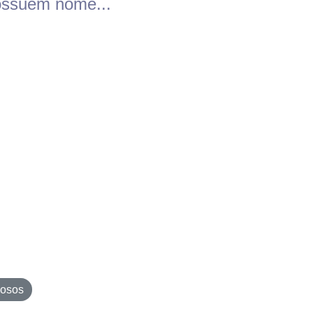
ossuem nome...
dosos