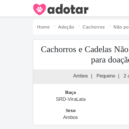
Home
Adoção
Cachorro
s
Não p
Cachorros e Cadelas Nã
para doaçã
Ambos
|
Pequeno
|
2 
Raça
SRD-ViraLata
Sexo
Ambos