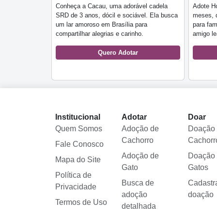
Conheça a Cacau, uma adorável cadela
Adote Ho
SRD de 3 anos, dócil e sociável. Ela busca
meses, d
um lar amoroso em Brasília para
para fam
compartilhar alegrias e carinho.
amigo lea
Quero Adotar
Institucional
Adotar
Doar
Quem Somos
Adoção de
Doação
Cachorro
Cachorr
Fale Conosco
Adoção de
Doação
Mapa do Site
Gato
Gatos
Política de
Busca de
Cadastr
Privacidade
adoção
doação
Termos de Uso
detalhada