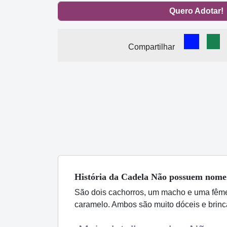
Quero Adotar!
Comparti
Com
Compartilhar
História
da Cadela
Não possuem nome
São dois cachorros, um macho e uma fêmea
caramelo. Ambos são muito dóceis e brin