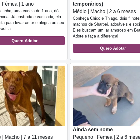
| Fêmea | 1 ano
temporários)
etinha, uma cadela de 1 ano, dócil
Médio | Macho | 2 a 6 meses
lhona. Já castrada e vacinada, ela
Conheça Chico e Thiago, dois filhote
nta para levar amor e alegria ao seu
machos de Sharpei, adoráveis e soci
asília.
Eles buscam um lar amoroso em Bras
Adote e faça a diferença!
Quero Adotar
Quero Adotar
Ainda sem nome
 | Macho | 7 a 11 meses
Pequeno | Fêmea | 2 a 6 mes