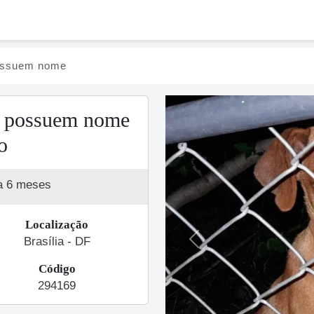
ossuem nome
o possuem nome
o
a 6 meses
Localização
Brasília - DF
Previous
Código
294169