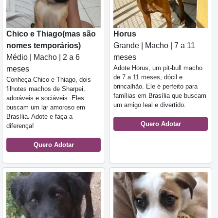
Chico e Thiago(mas são
Horus
nomes temporários)
Grande | Macho | 7 a 11
Médio | Macho | 2 a 6
meses
Adote Horus, um pit-bull macho
meses
de 7 a 11 meses, dócil e
Conheça Chico e Thiago, dois
brincalhão. Ele é perfeito para
filhotes machos de Sharpei,
famílias em Brasília que buscam
adoráveis e sociáveis. Eles
um amigo leal e divertido.
buscam um lar amoroso em
Brasília. Adote e faça a
Quero Adotar
diferença!
Quero Adotar