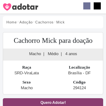
Buscar
Faceb
Instag
Menu
Home
Adoção
Cachorro
s
Mick
Cachorro Mick para doação
Macho
|
Médio
|
4 anos
Raça
Localização
SRD-ViraLata
Brasília - DF
Sexo
Código
Macho
294124
Quero Adotar!