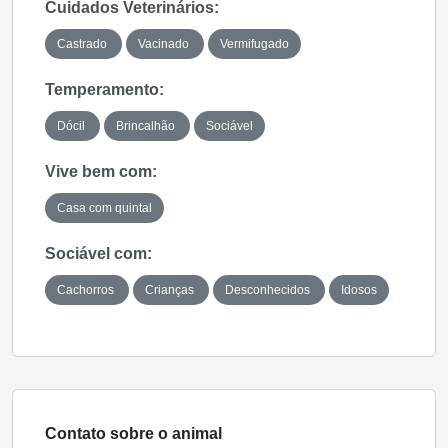
Cuidados Veterinários:
Castrado
Vacinado
Vermifugado
Temperamento:
Dócil
Brincalhão
Sociável
Vive bem com:
Casa com quintal
Sociável com:
Cachorros
Crianças
Desconhecidos
Idosos
Contato sobre o animal