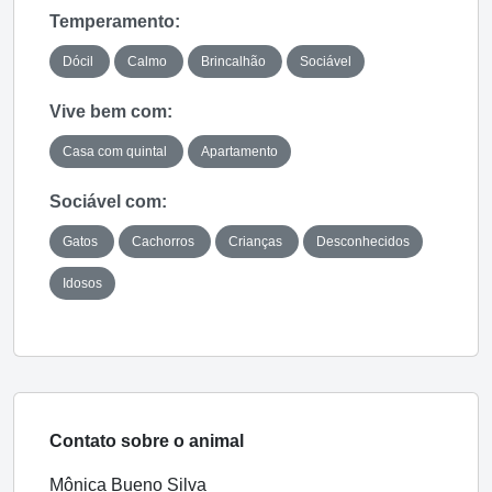
Temperamento:
Dócil
Calmo
Brincalhão
Sociável
Vive bem com:
Casa com quintal
Apartamento
Sociável com:
Gatos
Cachorros
Crianças
Desconhecidos
Idosos
Contato sobre o animal
Mônica Bueno Silva