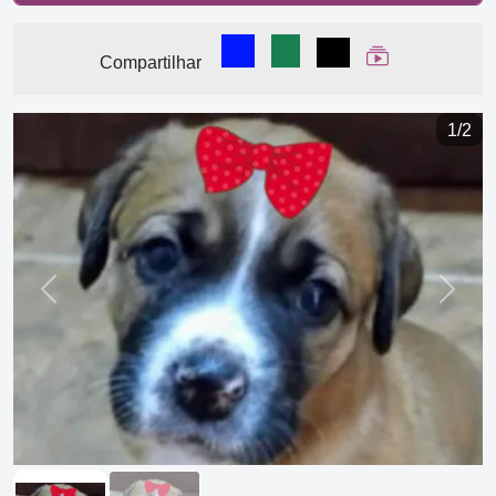
Compartilhar no Facebook
Compartilhar no WhatsA
Compartilhar
Ver Web Stor
Compartilhar
1/2
Previous
Next