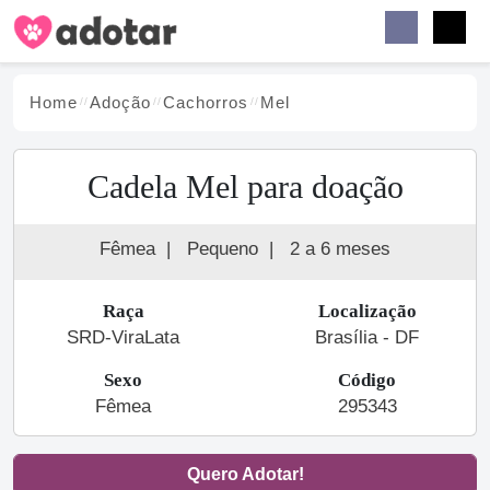
Buscar
Faceb
Instag
Menu
Home
Adoção
Cachorro
s
Mel
Cadela Mel para doação
Fêmea
|
Pequeno
|
2 a 6 meses
Raça
Localização
SRD-ViraLata
Brasília - DF
Sexo
Código
Fêmea
295343
Quero Adotar!