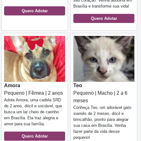
seu coração. Venha adotá-la em
Brasília e transforme sua vida!
Quero Adotar
Quero Adotar
Amora
Teo
Pequeno | Fêmea | 2 anos
Pequeno | Macho | 2 a 6
Adote Amora, uma cadela SRD
meses
de 2 anos, dócil e sociável, que
Conheça Teo, um adorável gato
busca um lar cheio de carinho
siamês de 2 meses, dócil e
em Brasília. Ela traz alegria e
brincalhão, pronto para alegrar
amor para sua família.
sua casa em Brasília. Venha
fazer parte da vida desse
Quero Adotar
pequeno!