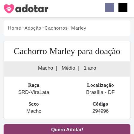
Buscar
Faceb
Instag
Menu
Home
Adoção
Cachorro
s
Marley
Cachorro Marley para doação
Macho
|
Médio
|
1 ano
Raça
Localização
SRD-ViraLata
Brasília - DF
Sexo
Código
Macho
294996
Quero Adotar!