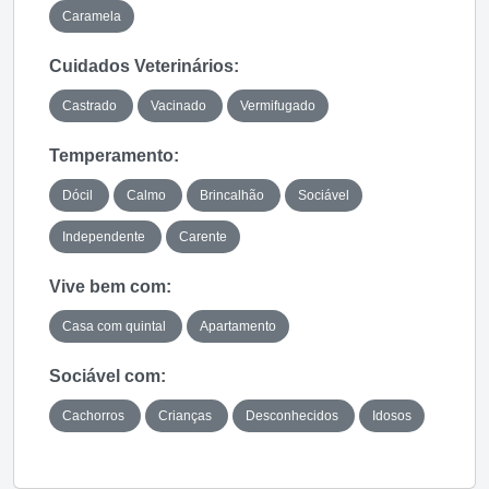
Caramela
Cuidados Veterinários:
Castrado
Vacinado
Vermifugado
Temperamento:
Dócil
Calmo
Brincalhão
Sociável
Independente
Carente
Vive bem com:
Casa com quintal
Apartamento
Sociável com:
Cachorros
Crianças
Desconhecidos
Idosos