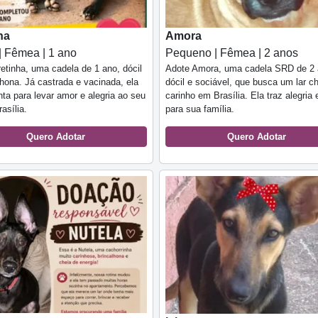
ha
Amora
| Fêmea | 1 ano
Pequeno | Fêmea | 2 anos
etinha, uma cadela de 1 ano, dócil
Adote Amora, uma cadela SRD de 2 
lhona. Já castrada e vacinada, ela
dócil e sociável, que busca um lar c
nta para levar amor e alegria ao seu
carinho em Brasília. Ela traz alegria
asília.
para sua família.
Quero Adotar
Quero Adotar