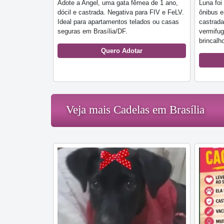
Adote a Angel, uma gata fêmea de 1 ano,
Luna fo
dócil e castrada. Negativa para FIV e FeLV.
ônibus e
Ideal para apartamentos telados ou casas
castrada
seguras em Brasília/DF.
vermifug
brincalh
Quero Adotar
Veja mais Cadelas em Brasília