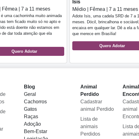
Isis
| Fêmea | 7 a 11 meses
Médio | Fêmea | 7 a 11 meses
 é uma cachorrinha muito animada
Adote Isis, uma cadela SRD de 7 a 
mas tem ficado muito só no apto e
meses. Dócil, brincalhona e sociável
ido está doente não estamos em
encaixa em qualquer lar. Dê a ela a f
 de dar toda atenção que ela
que merece em Brasília!
Quero Adotar
Quero Adotar
Blog
Animal
Anima
 de
Geral
Perdido
Encon
os
Cachorros
Cadastrar
Cadast
Gatos
animal Perdido
animal
 de
Raças
Encont
Lista de
Adoção
animais
Lista d
ar
Bem-Estar
Perdidos
animai
Legislação