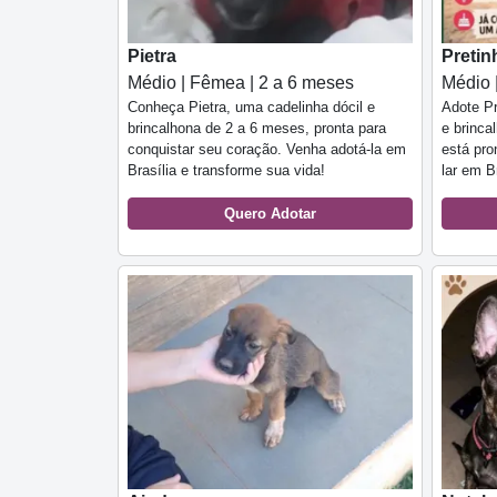
Pietra
Pretin
Médio | Fêmea | 2 a 6 meses
Médio 
Conheça Pietra, uma cadelinha dócil e
Adote Pr
brincalhona de 2 a 6 meses, pronta para
e brinca
conquistar seu coração. Venha adotá-la em
está pro
Brasília e transforme sua vida!
lar em Br
Quero Adotar