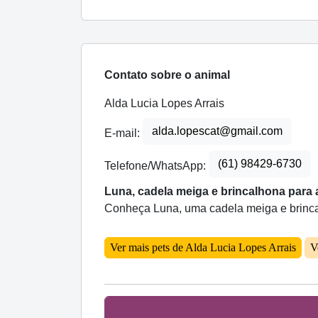
Contato sobre o animal
Alda Lucia Lopes Arrais
alda.lopescat@gmail.com
E-mail:
(61) 98429-6730
Telefone/WhatsApp:
Luna, cadela meiga e brincalhona para 
Conheça Luna, uma cadela meiga e brincalh
Ver mais pets de Alda Lucia Lopes Arrais
V