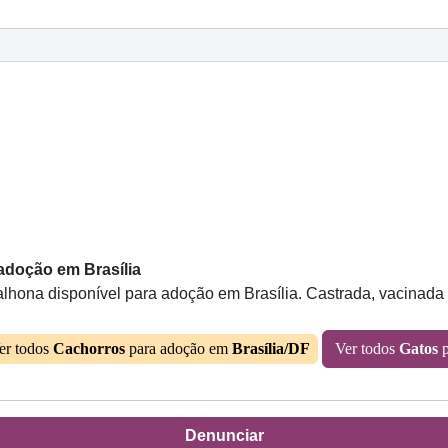
adoção em Brasília
ona disponível para adoção em Brasília. Castrada, vacinada e 
er todos
Cachorros
para adoção em
Brasília/DF
Ver todos
Gatos
p
Denunciar