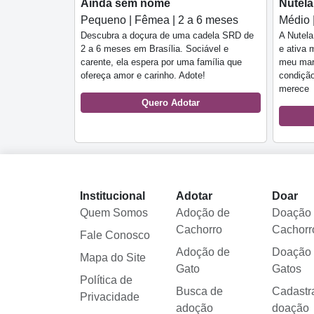
Ainda sem nome
Nutela
Pequeno | Fêmea | 2 a 6 meses
Médio 
Descubra a doçura de uma cadela SRD de
A Nutela
2 a 6 meses em Brasília. Sociável e
e ativa 
carente, ela espera por uma família que
meu mar
ofereça amor e carinho. Adote!
condição
merece
Quero Adotar
Institucional
Adotar
Doar
Quem Somos
Adoção de
Doação
Cachorro
Cachorr
Fale Conosco
Adoção de
Doação
Mapa do Site
Gato
Gatos
Política de
Busca de
Cadastr
Privacidade
adoção
doação