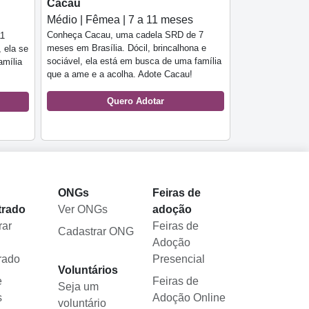
Cacau
Médio | Fêmea | 7 a 11 meses
Conheça Cacau, uma cadela SRD de 7
11
meses em Brasília. Dócil, brincalhona e
, ela se
sociável, ela está em busca de uma família
amília
que a ame e a acolha. Adote Cacau!
Quero Adotar
l
ONGs
Feiras de
trado
Ver ONGs
adoção
rar
Feiras de
Cadastrar ONG
Adoção
rado
Presencial
Voluntários
e
Feiras de
Seja um
s
Adoção Online
voluntário