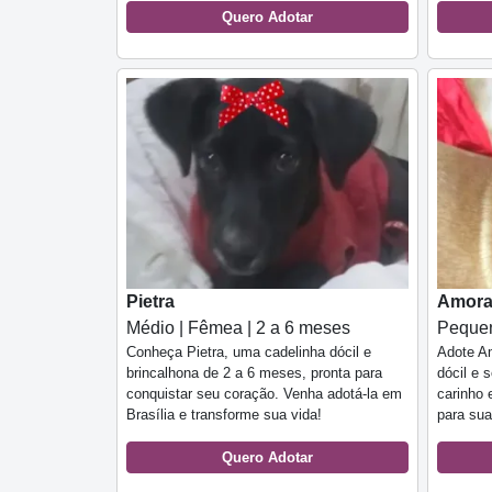
Quero Adotar
Pietra
Amor
Médio | Fêmea | 2 a 6 meses
Pequen
Conheça Pietra, uma cadelinha dócil e
Adote A
brincalhona de 2 a 6 meses, pronta para
dócil e 
conquistar seu coração. Venha adotá-la em
carinho 
Brasília e transforme sua vida!
para sua
Quero Adotar