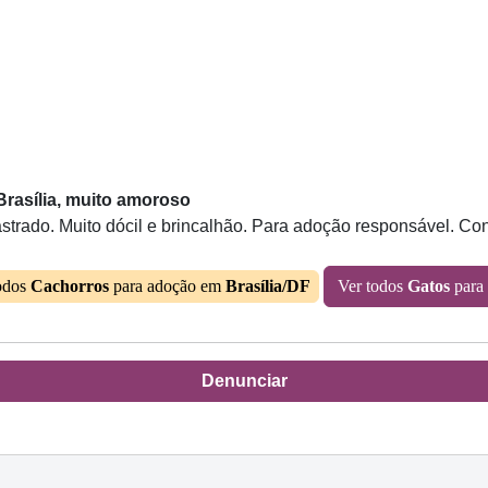
Brasília, muito amoroso
strado. Muito dócil e brincalhão. Para adoção responsável. Co
odos
Cachorros
para adoção em
Brasília/DF
Ver todos
Gatos
para
Denunciar