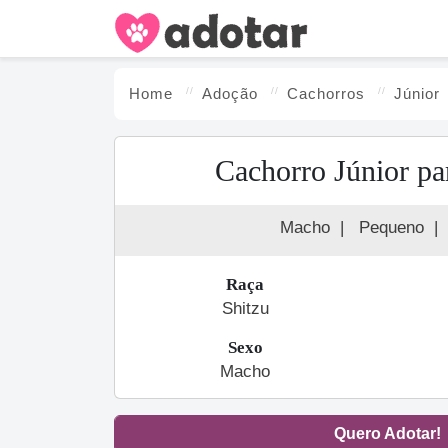
Home
Adoção
Cachorro
s
Júnior
Cachorro Júnior pa
Macho
|
Pequeno
|
Raça
Shitzu
Sexo
Macho
Quero Adotar!