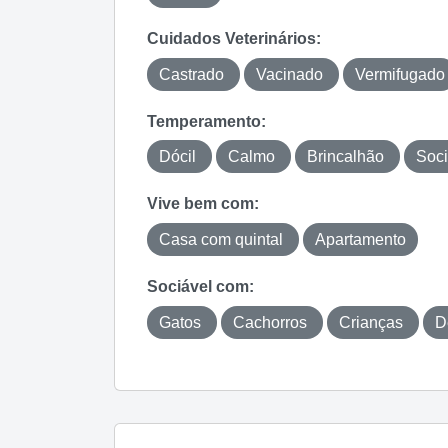
Cuidados Veterinários:
Castrado
Vacinado
Vermifugado
Temperamento:
Dócil
Calmo
Brincalhão
Soci
Vive bem com:
Casa com quintal
Apartamento
Sociável com:
Gatos
Cachorros
Crianças
D