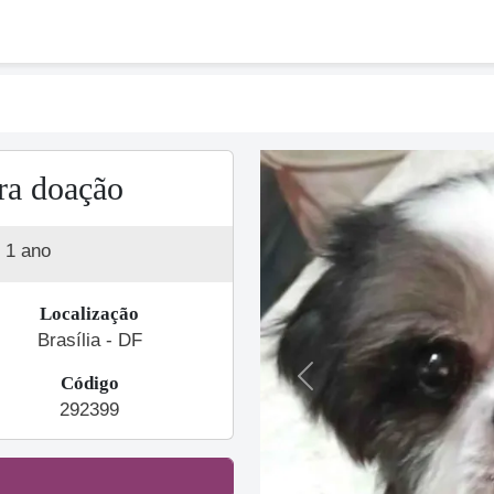
ra doação
1 ano
Localização
Brasília - DF
Código
Previous
292399