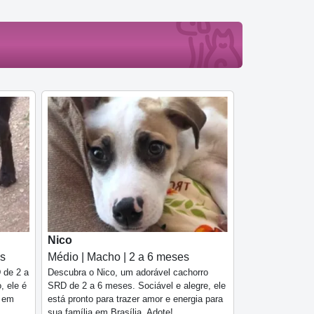
Nico
es
Médio | Macho | 2 a 6 meses
 de 2 a
Descubra o Nico, um adorável cachorro
, ele é
SRD de 2 a 6 meses. Sociável e alegre, ele
a em
está pronto para trazer amor e energia para
sua família em Brasília. Adote!