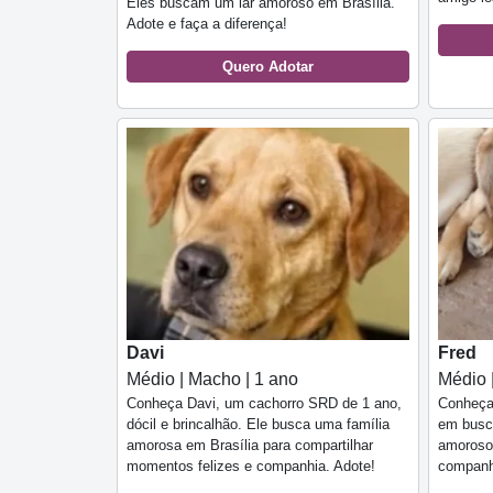
Eles buscam um lar amoroso em Brasília.
Adote e faça a diferença!
Quero Adotar
Davi
Fred
Médio | Macho | 1 ano
Médio 
Conheça Davi, um cachorro SRD de 1 ano,
Conheça 
dócil e brincalhão. Ele busca uma família
em busca
amorosa em Brasília para compartilhar
amoroso,
momentos felizes e companhia. Adote!
companhe