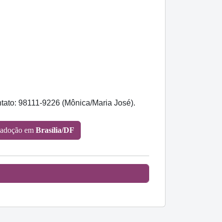
ntato: 98111-9226 (Mônica/Maria José).
 adoção em
Brasília/DF