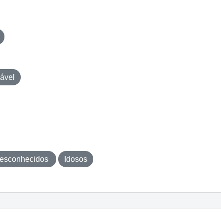
ável
esconhecidos
Idosos