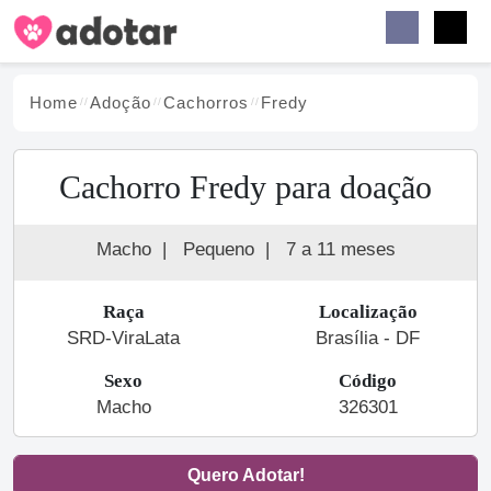
Buscar
Faceb
Instag
Menu
Home
Adoção
Cachorro
s
Fredy
Cachorro Fredy para doação
Macho
|
Pequeno
|
7 a 11 meses
Raça
Localização
SRD-ViraLata
Brasília - DF
Sexo
Código
Macho
326301
Quero Adotar!