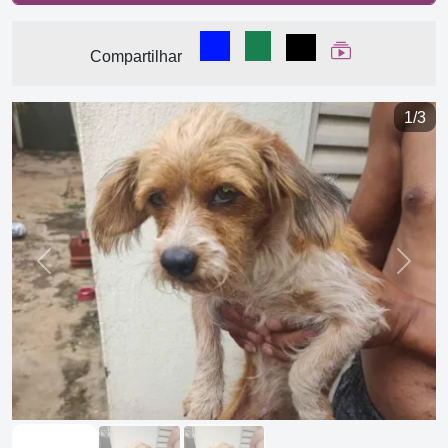
Compartilhar no Facebook
Compartilhar no WhatsA
Compartilhar
Ver Web Stor
Compartilhar
1/3
Previous
Next