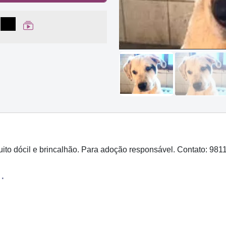
lhar no Facebook
partilhar no WhatsApp
Compartilhar
Ver Web Story
ito dócil e brincalhão. Para adoção responsável. Contato: 981
.