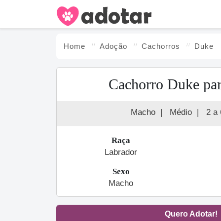
Home
Adoção
Cachorro
s
Duke
Cachorro Duke par
Macho
|
Médio
|
2 a
Raça
Labrador
Sexo
Macho
Quero Adotar!