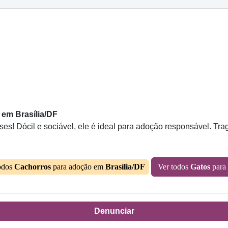
 em Brasília/DF
s! Dócil e sociável, ele é ideal para adoção responsável. Tra
odos
Cachorros
para adoção em
Brasília/DF
Ver todos
Gatos
para
Denunciar