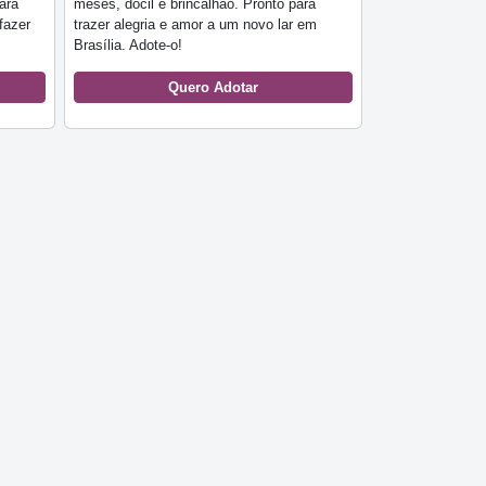
ara
meses, dócil e brincalhão. Pronto para
fazer
trazer alegria e amor a um novo lar em
Brasília. Adote-o!
Quero Adotar