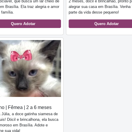
sociável, que busca um lar cheio de
2 meses, dócil e brincalhão, pronto p
em Brasília. Ela traz alegria e amor
alegrar sua casa em Brasília. Venha 
 família.
parte da vida desse pequeno!
Quero Adotar
Quero Adotar
o | Fêmea | 2 a 6 meses
Júlia, a doce gatinha siamesa de
uis! Dócil e brincalhona, ela busca
moroso em Brasília. Adote e
me sua vida!