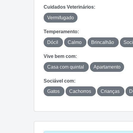
Cuidados Veterinários:
Vermifugado
Temperamento:
Dócil
Calmo
Brincalhão
Soci
Vive bem com:
Casa com quintal
Apartamento
Sociável com:
Gatos
Cachorros
Crianças
D