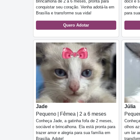
brincalhona de 2 a 6 meses, pronta para
dócil e 
conquistar seu coração. Venha adotá-la em
carinho 
Brasília e transforme sua vida!
para sua
Quero Adotar
Jade
Júlia
Pequeno | Fêmea | 2 a 6 meses
Pequen
Conheça Jade, a gatinha fofa de 2 meses,
Conheça 
sociável e brincalhona. Ela está pronta para
olhos az
trazer amor e alegria para sua família em
um lar a
Brasília. Adote!
transfor