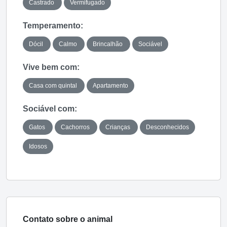
Castrado
Vermifugado
Temperamento:
Dócil
Calmo
Brincalhão
Sociável
Vive bem com:
Casa com quintal
Apartamento
Sociável com:
Gatos
Cachorros
Crianças
Desconhecidos
Idosos
Contato sobre o animal