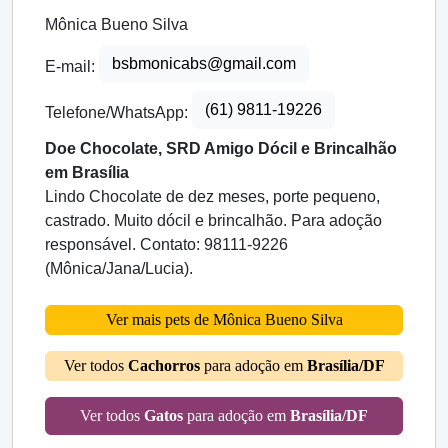
Mônica Bueno Silva
bsbmonicabs@gmail.com
E-mail:
(61) 9811-19226
Telefone/WhatsApp:
Doe Chocolate, SRD Amigo Dócil e Brincalhão
em Brasília
Lindo Chocolate de dez meses, porte pequeno,
castrado. Muito dócil e brincalhão. Para adoção
responsável. Contato: 98111-9226
(Mônica/Jana/Lucia).
Ver mais pets de Mônica Bueno Silva
Ver todos
Cachorros
para adoção em
Brasília/DF
Ver todos
Gatos
para adoção em
Brasília/DF