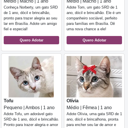
Médio | Macho | 1 ano
Médio | Macho | 1 ano
Conheça Norberty, um gato SRD
Adote Tom, um gato SRD de 1
de 1 ano, dócil e brincalhão,
ano, dócil e brincalhão. Ele é um
pronto para trazer alegria ao seu
companheiro sociável, perfeito
lar em Brasília. Adote um amigo
para famílias em Brasília. Dê
fiel e especial!
uma nova chance a ele!
Quero Adotar
Quero Adotar
Tofu
Olívia
Pequeno | Ambos | 1 ano
Médio | Fêmea | 1 ano
Adote Tofu, um adorável gato
Adote Olívia, uma gata SRD de 1
SRD de 1 ano, dócil e brincalhão.
ano, dócil e brincalhona, pronta
Pronto para trazer alegria e amor
para encher seu lar de amor e