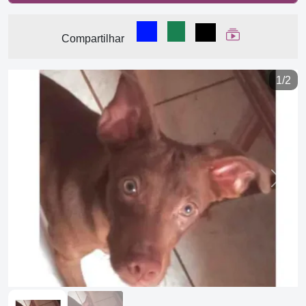
Compartilhar no Facebook
Compartilhar no WhatsA
Compartilhar
Ver Web Stor
Compartilhar
1/2
Previous
Next