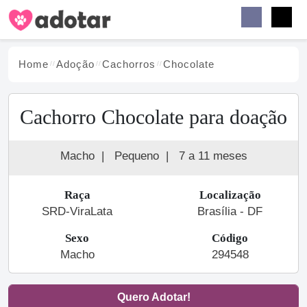
Buscar
Faceb
Instag
Menu
Home
Adoção
Cachorro
s
Chocolate
Cachorro Chocolate para doação
Macho
|
Pequeno
|
7 a 11 meses
Raça
Localização
SRD-ViraLata
Brasília - DF
Sexo
Código
Macho
294548
Quero Adotar!