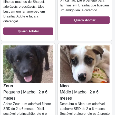
brincalhão. Ele é perfeito para
filhotes machos de Sharpei,
famílias em Brasília que buscam
adoráveis e sociáveis. Eles
um amigo leal e divertido.
buscam um lar amoroso em
Brasília. Adote e faça a
Quero Adotar
diferença!
Quero Adotar
Zeus
Nico
Pequeno | Macho | 2 a 6
Médio | Macho | 2 a 6
meses
meses
Adote Zeus, um adorável filhote
Descubra o Nico, um adorável
SRD de 2 a 6 meses. Dócil,
cachorro SRD de 2 a 6 meses.
sociável e brincalhão, ele é o
Sociável e alegre, ele está pronto