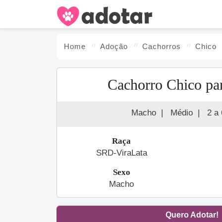
Home
Adoção
Cachorro
s
Chico
Cachorro Chico pa
Macho
|
Médio
|
2 a
Raça
SRD-ViraLata
Sexo
Macho
Quero Adotar!