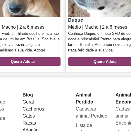
Duque
| Macho | 2 a 6 meses
Médio | Macho | 2 a 6 meses
Fred, um filhote dócil e brincalhão
Conheça Duque, o filhote SRD de co
 de um lar em Brasília. Sociável e
doce e brincalhão! Pronto para alegr
 ele vai trazer alegria e
lar em Brasília. Adote seu novo amig
irismo à sua vida. Adote!
traga felicidade à sua vida!
Quero Adotar
Quero Adotar
Blog
Animal
Anima
 de
Geral
Perdido
Encon
os
Cachorros
Cadastrar
Cadast
Gatos
animal Perdido
animal
 de
Raças
Encont
Lista de
Adoção