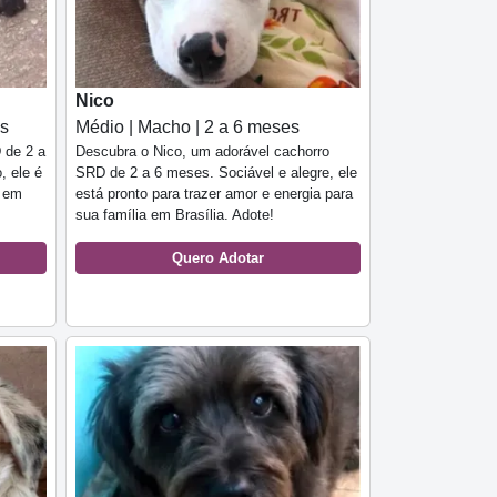
Nico
es
Médio | Macho | 2 a 6 meses
 de 2 a
Descubra o Nico, um adorável cachorro
, ele é
SRD de 2 a 6 meses. Sociável e alegre, ele
a em
está pronto para trazer amor e energia para
sua família em Brasília. Adote!
Quero Adotar