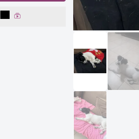
lhar no Facebook
partilhar no WhatsApp
Compartilhar
Ver Web Story