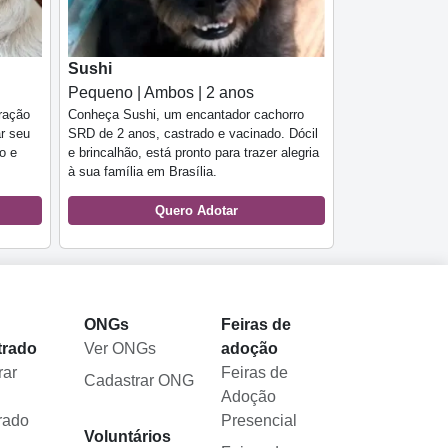
Sushi
Pequeno | Ambos | 2 anos
ração
Conheça Sushi, um encantador cachorro
ar seu
SRD de 2 anos, castrado e vacinado. Dócil
o e
e brincalhão, está pronto para trazer alegria
à sua família em Brasília.
Quero Adotar
l
ONGs
Feiras de
trado
Ver ONGs
adoção
rar
Feiras de
Cadastrar ONG
Adoção
rado
Presencial
Voluntários