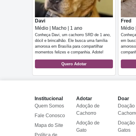
Davi
Fred
Médio | Macho | 1 ano
Médio 
Conheça Davi, um cachorro SRD de 1 ano,
Conheça 
dócil e brincalhão. Ele busca uma família
em busca
amorosa em Brasília para compartilhar
amoroso,
momentos felizes e companhia. Adote!
companhe
Quero Adotar
Institucional
Adotar
Doar
Quem Somos
Adoção de
Doação
Cachorro
Cachorr
Fale Conosco
Adoção de
Doação
Mapa do Site
Gato
Gatos
Política de