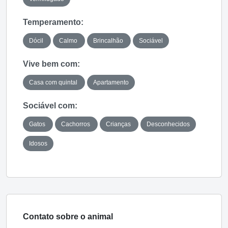
Temperamento:
Dócil
Calmo
Brincalhão
Sociável
Vive bem com:
Casa com quintal
Apartamento
Sociável com:
Gatos
Cachorros
Crianças
Desconhecidos
Idosos
Contato sobre o animal