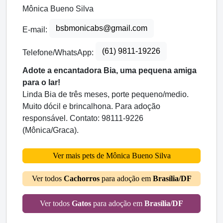
Mônica Bueno Silva
bsbmonicabs@gmail.com
E-mail:
(61) 9811-19226
Telefone/WhatsApp:
Adote a encantadora Bia, uma pequena amiga
para o lar!
Linda Bia de três meses, porte pequeno/medio.
Muito dócil e brincalhona. Para adoção
responsável. Contato: 98111-9226
(Mônica/Graca).
Ver mais pets de Mônica Bueno Silva
Ver todos
Cachorros
para adoção em
Brasília/DF
Ver todos
Gatos
para adoção em
Brasília/DF