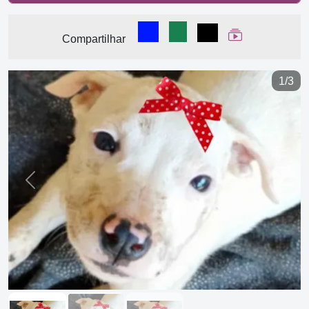
Compartilhar no Facebook
Compartilhar no WhatsA
Compartilhar
Ver Web Stor
Compartilhar
1/3
Previous
Next