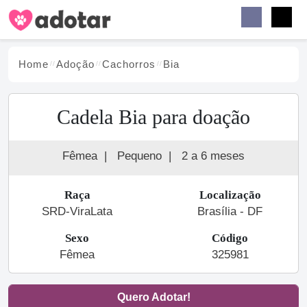
Buscar
Faceb
Instag
Menu
Home
Adoção
Cachorro
s
Bia
Cadela Bia para doação
Fêmea
|
Pequeno
|
2 a 6 meses
Raça
Localização
SRD-ViraLata
Brasília - DF
Sexo
Código
Fêmea
325981
Quero Adotar!