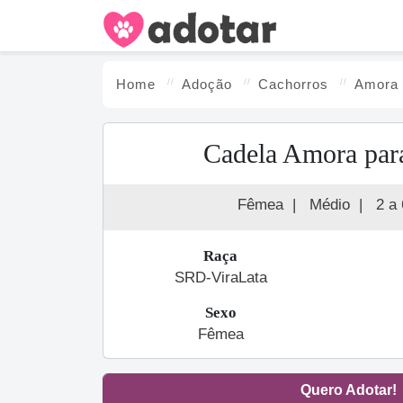
Home
Adoção
Cachorro
s
Amora
Cadela Amora par
Fêmea
|
Médio
|
2 a
Raça
SRD-ViraLata
Sexo
Fêmea
Quero Adotar!