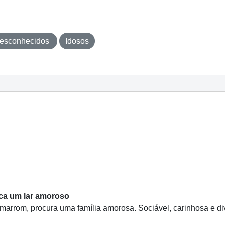
esconhecidos
Idosos
sca um lar amoroso
rrom, procura uma família amorosa. Sociável, carinhosa e dive