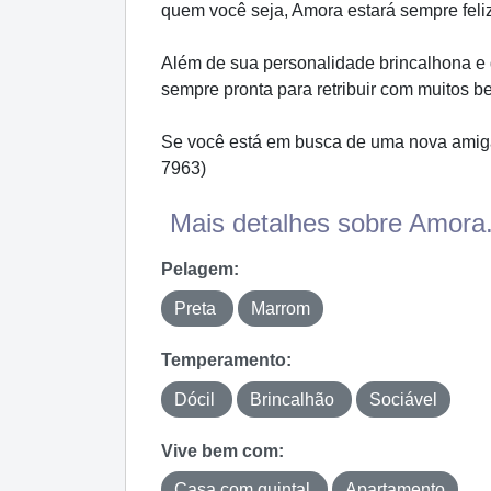
quem você seja, Amora estará sempre feli
Além de sua personalidade brincalhona e 
sempre pronta para retribuir com muitos be
Se você está em busca de uma nova amiga
7963)
Mais detalhes sobre Amora.
Pelagem:
Preta
Marrom
Temperamento:
Dócil
Brincalhão
Sociável
Vive bem com:
Casa com quintal
Apartamento