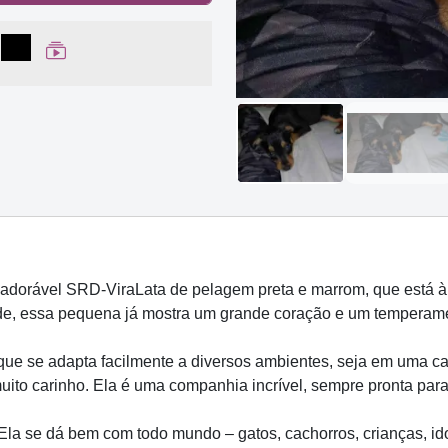
lhar no Facebook
partilhar no WhatsApp
Compartilhar
Ver Web Story
adorável SRD-ViraLata de pelagem preta e marrom, que está à
de, essa pequena já mostra um grande coração e um temperam
e se adapta facilmente a diversos ambientes, seja em uma casa
o carinho. Ela é uma companhia incrível, sempre pronta para s
 Ela se dá bem com todo mundo – gatos, cachorros, crianças, i