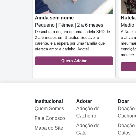
Ainda sem nome
Nutela
Pequeno | Fêmea | 2 a 6 meses
Médio 
Descubra a doçura de uma cadela SRD de
A Nutela
2 a 6 meses em Brasília. Sociável e
e ativa 
carente, ela espera por uma família que
meu mar
ofereça amor e carinho. Adote!
condição
merece
Quero Adotar
Institucional
Adotar
Doar
Quem Somos
Adoção de
Doação
Cachorro
Cachorr
Fale Conosco
Adoção de
Doação
Mapa do Site
Gato
Gatos