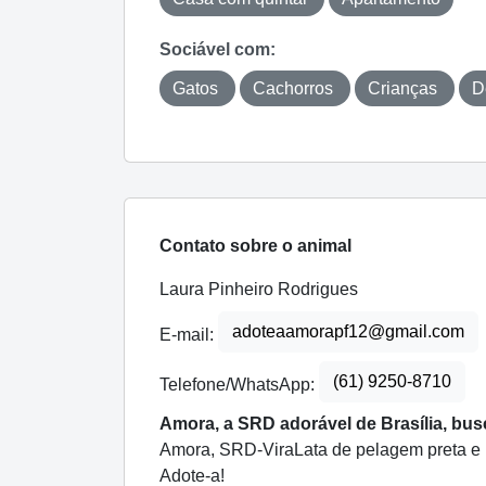
Sociável com:
Gatos
Cachorros
Crianças
D
Contato sobre o animal
Laura Pinheiro Rodrigues
adoteaamorapf12@gmail.com
E-mail:
(61) 9250-8710
Telefone/WhatsApp:
Amora, a SRD adorável de Brasília, bu
Amora, SRD-ViraLata de pelagem preta e ma
Adote-a!