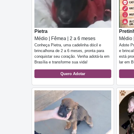
Pietra
Pretin
Médio | Fêmea | 2 a 6 meses
Médio 
Conheça Pietra, uma cadelinha dócil e
Adote Pr
brincalhona de 2 a 6 meses, pronta para
e brinca
conquistar seu coração. Venha adotá-la em
está pro
Brasília e transforme sua vida!
lar em Br
Quero Adotar