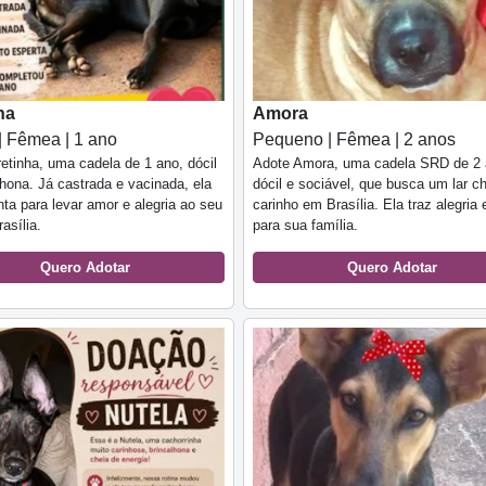
ha
Amora
| Fêmea | 1 ano
Pequeno | Fêmea | 2 anos
etinha, uma cadela de 1 ano, dócil
Adote Amora, uma cadela SRD de 2 
lhona. Já castrada e vacinada, ela
dócil e sociável, que busca um lar c
nta para levar amor e alegria ao seu
carinho em Brasília. Ela traz alegria
asília.
para sua família.
Quero Adotar
Quero Adotar