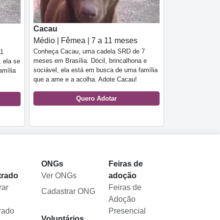
Cacau
Médio | Fêmea | 7 a 11 meses
Conheça Cacau, uma cadela SRD de 7
11
meses em Brasília. Dócil, brincalhona e
, ela se
sociável, ela está em busca de uma família
amília
que a ame e a acolha. Adote Cacau!
Quero Adotar
l
ONGs
Feiras de
trado
Ver ONGs
adoção
rar
Feiras de
Cadastrar ONG
Adoção
rado
Presencial
Voluntários