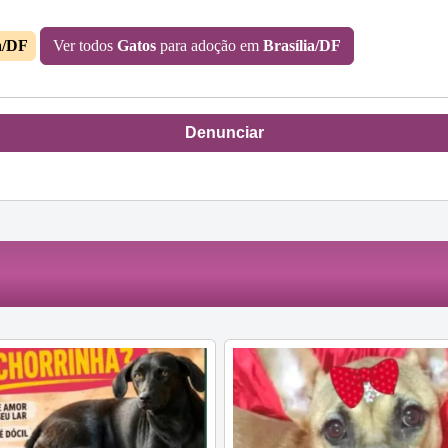
a/DF
Ver todos
Gatos
para adoção em
Brasília/DF
Denunciar