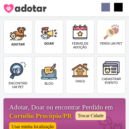
Buscar
Faceb
Instag
Menu
DOAR
PERDI UM PET
FEIRAS DE
ADOTAR
ADOÇÃO
CADASTRAR
ONGS
EVENTO
ENCONTREI
BLOG
UM PET
Adotar, Doar ou encontrar Perdido em
Cornélio Procópio/PR
Trocar Cidade
Usar minha localização