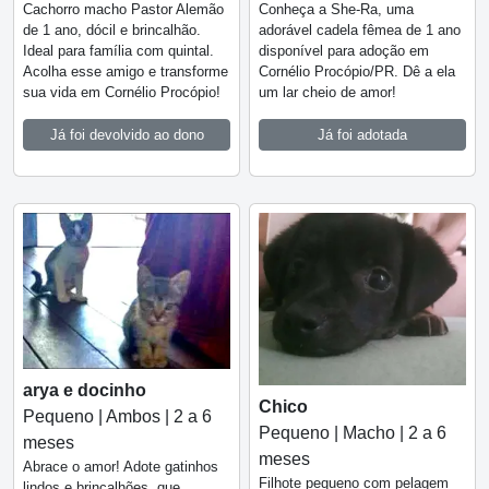
Cachorro macho Pastor Alemão
Conheça a She-Ra, uma
de 1 ano, dócil e brincalhão.
adorável cadela fêmea de 1 ano
Ideal para família com quintal.
disponível para adoção em
Acolha esse amigo e transforme
Cornélio Procópio/PR. Dê a ela
sua vida em Cornélio Procópio!
um lar cheio de amor!
Já foi devolvido ao dono
Já foi adotada
arya e docinho
Chico
Pequeno | Ambos | 2 a 6
Pequeno | Macho | 2 a 6
meses
meses
Abrace o amor! Adote gatinhos
Filhote pequeno com pelagem
lindos e brincalhões, que