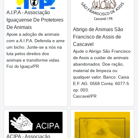
A.I.P.A - Associação
Iguaçuense De Protetores
De Animais
Abrigo de Animais São
Apoie a adoção de animais
Francisco de Assis de
com a A.I.P.A. Defenda e ame
Cascavel
um bicho. Junte-se a nós na
Ajude o Abrigo São Francisco
luta pelos direitos dos
de Assis a cuidar de animais
animais e transforme vidas.
abandonados. Doe ração,
Foz do Iguaçu/PR
material de limpeza ou
qualquer valor. Banco: Caixa
E.F. AG. 0568 Conta: 6077-5
op: 003.
Cascavel/PR
ACIPA - Associação