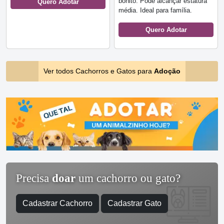
bonito. Pode alcançar estatura
Quero Adotar
média. Ideal para família.
Quero Adotar
Ver todos Cachorros e Gatos para
Adoção
Precisa
doar
um cachorro ou gato?
Cadastrar Cachorro
Cadastrar Gato