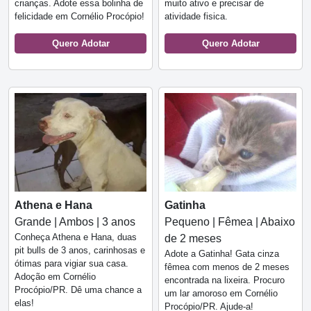
crianças. Adote essa bolinha de
muito ativo e precisar de
felicidade em Cornélio Procópio!
atividade fisica.
Quero Adotar
Quero Adotar
Athena e Hana
Gatinha
Grande | Ambos | 3 anos
Pequeno | Fêmea | Abaixo
Conheça Athena e Hana, duas
de 2 meses
pit bulls de 3 anos, carinhosas e
Adote a Gatinha! Gata cinza
ótimas para vigiar sua casa.
fêmea com menos de 2 meses
Adoção em Cornélio
encontrada na lixeira. Procuro
Procópio/PR. Dê uma chance a
um lar amoroso em Cornélio
elas!
Procópio/PR. Ajude-a!