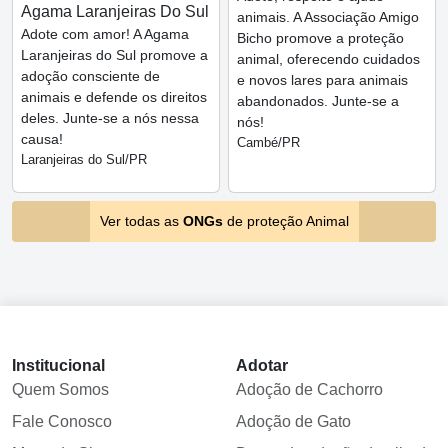
Agama Laranjeiras Do Sul
animais. A Associação Amigo
Adote com amor! A Agama
Bicho promove a proteção
Laranjeiras do Sul promove a
animal, oferecendo cuidados
adoção consciente de
e novos lares para animais
animais e defende os direitos
abandonados. Junte-se a
deles. Junte-se a nós nessa
nós!
causa!
Cambé/PR
Laranjeiras do Sul/PR
Ver todas as
ONGs
de proteção Animal
Institucional
Adotar
Quem Somos
Adoção de Cachorro
Fale Conosco
Adoção de Gato