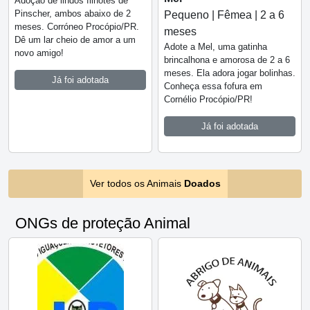
Adoção de lindos filhotes de
Pinscher, ambos abaixo de 2
Pequeno | Fêmea | 2 a 6
meses. Corróneo Procópio/PR.
meses
Dê um lar cheio de amor a um
Adote a Mel, uma gatinha
novo amigo!
brincalhona e amorosa de 2 a 6
meses. Ela adora jogar bolinhas.
Já foi adotada
Conheça essa fofura em
Cornélio Procópio/PR!
Já foi adotada
Ver todos os Animais
Doados
ONGs de proteção Animal