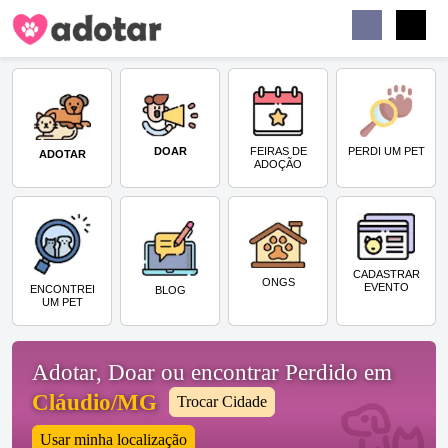
Buscar
Faceb
Instag
Menu
DOAR
PERDI UM PET
FEIRAS DE
ADOTAR
ADOÇÃO
CADASTRAR
ONGS
EVENTO
ENCONTREI
BLOG
UM PET
Adotar, Doar ou encontrar Perdido em
Cláudio/MG
Trocar Cidade
Usar minha localização