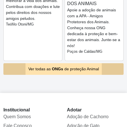
melhorar a vida dos animais.
DOS ANIMAIS
Contribua com doações e lute
Apoie a adoção de animais
pelos direitos dos nossos
com a APA - Amigos
amigos peludos.
Protetores dos Animais.
Teófilo Otoni/MG
Conheça nossa ONG
dedicada à proteção e bem-
estar dos animais. Junte-se a
nós!
Poços de Caldas/MG
Ver todas as
ONGs
de proteção Animal
Institucional
Adotar
Quem Somos
Adoção de Cachorro
Fale Conosco
Adoção de Gato