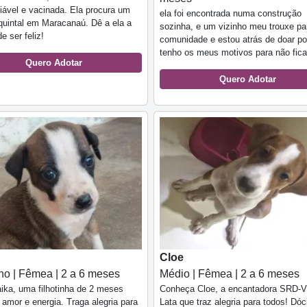
iável e vacinada. Ela procura um
ela foi encontrada numa construção
quintal em Maracanaú. Dê a ela a
sozinha, e um vizinho meu trouxe pa
e ser feliz!
comunidade e estou atrás de doar p
tenho os meus motivos para não fic
Quero Adotar
Quero Adotar
Cloe
o | Fêmea | 2 a 6 meses
Médio | Fêmea | 2 a 6 meses
ika, uma filhotinha de 2 meses
Conheça Cloe, a encantadora SRD-Vi
 amor e energia. Traga alegria para
Lata que traz alegria para todos! Dóci