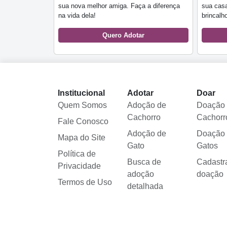
sua nova melhor amiga. Faça a diferença
sua cas
na vida dela!
brincalh
Quero Adotar
Institucional
Adotar
Doar
Quem Somos
Adoção de
Doação
Cachorro
Cachorr
Fale Conosco
Adoção de
Doação
Mapa do Site
Gato
Gatos
Política de
Busca de
Cadastr
Privacidade
adoção
doação
Termos de Uso
detalhada