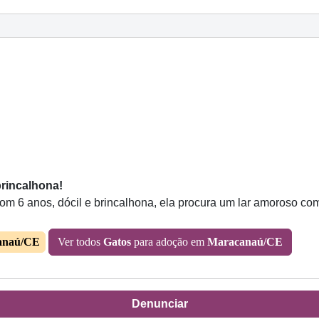
brincalhona!
Com 6 anos, dócil e brincalhona, ela procura um lar amoroso co
anaú/CE
Ver todos
Gatos
para adoção em
Maracanaú/CE
Denunciar