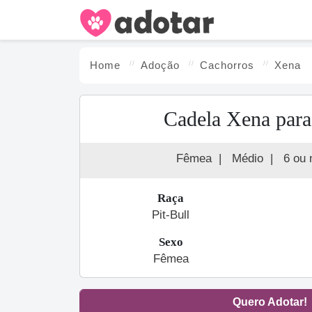
Home
Adoção
Cachorro
s
Xena
Cadela Xena para
Fêmea
|
Médio
|
6 ou 
Raça
Pit-Bull
Sexo
Fêmea
Quero Adotar!