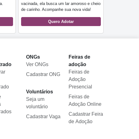
a.
vacinada, ela busca um lar amoroso e cheio
de carinho. Acompanhe sua nova vida!
Quero Adotar
l
ONGs
Feiras de
trado
Ver ONGs
adoção
rar
Feiras de
Cadastrar ONG
Adoção
rado
Presencial
Voluntários
e
Feiras de
Seja um
s
Adoção Online
voluntário
rados
Cadastrar Feira
Cadastrar Vaga
de Adoção