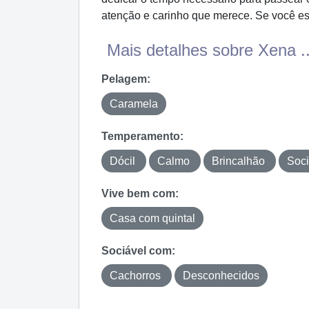
atenção e carinho que merece. Se você est
Mais detalhes sobre Xena ..
Pelagem:
Caramela
Temperamento:
Dócil
Calmo
Brincalhão
Soc
Vive bem com:
Casa com quintal
Sociável com:
Cachorros
Desconhecidos