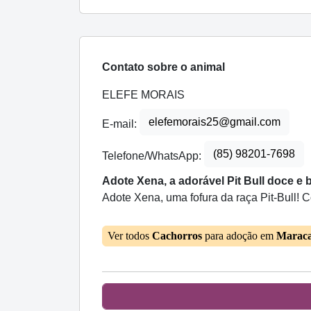
Contato sobre o animal
ELEFE MORAIS
elefemorais25@gmail.com
E-mail:
(85) 98201-7698
Telefone/WhatsApp:
Adote Xena, a adorável Pit Bull doce e 
Adote Xena, uma fofura da raça Pit-Bull! 
Ver todos
Cachorros
para adoção em
Marac