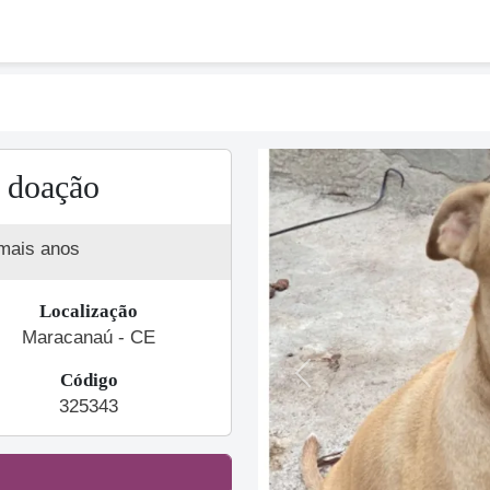
 doação
mais anos
Localização
Maracanaú - CE
Código
Previous
325343