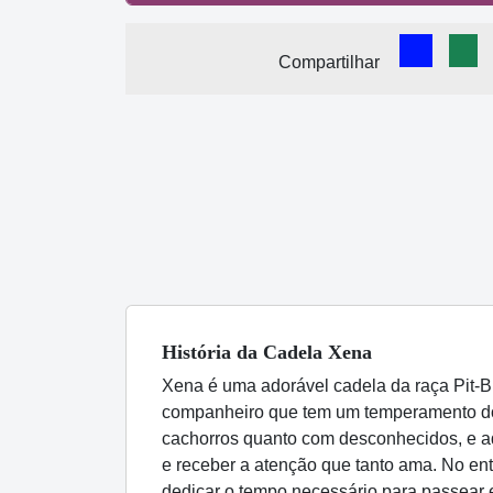
Comparti
Com
Compartilhar
História
da Cadela
Xena
Xena é uma adorável cadela da raça Pit-B
companheiro que tem um temperamento dóci
cachorros quanto com desconhecidos, e a
e receber a atenção que tanto ama. No e
dedicar o tempo necessário para passear e