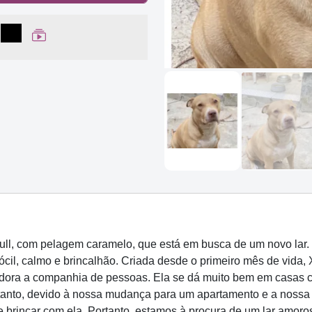
lhar no Facebook
partilhar no WhatsApp
Compartilhar
Ver Web Story
ull, com pelagem caramelo, que está em busca de um novo lar.
l, calmo e brincalhão. Criada desde o primeiro mês de vida, 
dora a companhia de pessoas. Ela se dá muito bem em casas co
ntanto, devido à nossa mudança para um apartamento e a nossa
 brincar com ela. Portanto, estamos à procura de um lar amoro