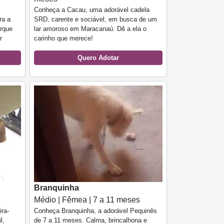
Conheça a Cacau, uma adorável cadela
ra a
SRD, carente e sociável, em busca de um
orque
lar amoroso em Maracanaú. Dê a ela o
ar
carinho que merece!
Quero Adotar
Branquinha
Médio | Fêmea | 7 a 11 meses
ra-
Conheça Branquinha, a adorável Pequinês
l,
de 7 a 11 meses. Calma, brincalhona e