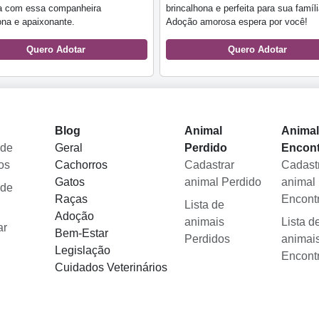
a com essa companheira
brincalhona e perfeita para sua famíli
ona e apaixonante.
Adoção amorosa espera por você!
Quero Adotar
Quero Adotar
Blog
Animal
Anima
 de
Geral
Perdido
Encon
os
Cachorros
Cadastrar
Cadast
Gatos
animal Perdido
animal
 de
Raças
Encont
Lista de
Adoção
animais
Lista d
ar
Bem-Estar
Perdidos
animai
Legislação
Encont
Cuidados Veterinários