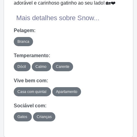
adorável e carinhoso gatinho ao seu lado! 🏡❤️
Mais detalhes sobre Snow...
Pelagem:
Branca
Temperamento:
Dócil
Calmo
Carente
Vive bem com:
Casa com quintal
Apartamento
Sociável com:
Gatos
Crianças