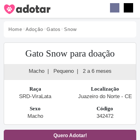
Buscar
Faceb
Instag
Menu
Home
Adoção
Gato
s
Snow
Gato Snow para doação
Macho
|
Pequeno
|
2 a 6 meses
Raça
Localização
SRD-ViraLata
Juazeiro do Norte - CE
Sexo
Código
Macho
342472
Quero Adotar!