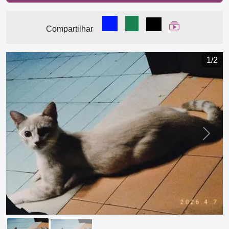
Compartilhar no Facebook
Compartilhar no WhatsA
Compartilhar
Ver Web Stor
Compartilhar
1/2
Previous
Next