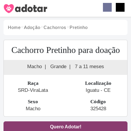
Buscar
Faceb
Instag
Menu
Home
Adoção
Cachorro
s
Pretinho
Cachorro Pretinho para doação
Macho
|
Grande
|
7 a 11 meses
Raça
Localização
SRD-ViraLata
Iguatu - CE
Sexo
Código
Macho
325428
Quero Adotar!