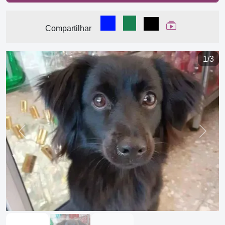
Compartilhar no Facebook
Compartilhar no WhatsA
Compartilhar
Ver Web Stor
Compartilhar
1/3
Previous
Next