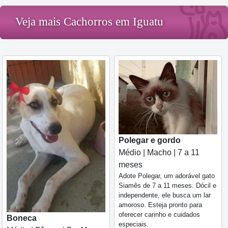
Veja mais Cachorros em Iguatu
Polegar e gordo
Médio | Macho | 7 a 11
meses
Adote Polegar, um adorável gato
Siamês de 7 a 11 meses. Dócil e
independente, ele busca um lar
amoroso. Esteja pronto para
oferecer carinho e cuidados
Boneca
especiais.