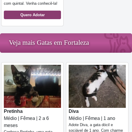
com quintal. Venha conhecê-la!
Quero Adotar
Veja mais Gatas em Fortaleza
Pretinha
Diva
Médio | Fêmea | 2 a 6
Médio | Fêmea | 1 ano
Adote Diva, a gata dócil e
meses
sociável de 1 ano. Com charme
Conheça Pretinha, uma gata