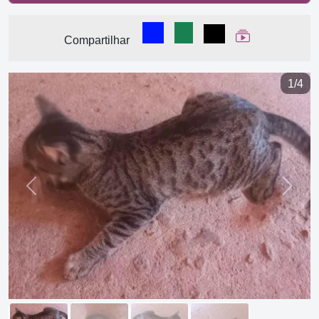
Compartilhar no Facebook
Compartilhar no WhatsA
Compartilhar
Ver Web Stor
Compartilhar
1/4
Previous
Next