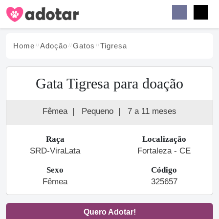
Buscar
Faceb
Instag
Menu
Home
Adoção
Gato
s
Tigresa
Gata Tigresa para doação
Fêmea
|
Pequeno
|
7 a 11 meses
Raça
Localização
SRD-ViraLata
Fortaleza - CE
Sexo
Código
Fêmea
325657
Quero Adotar!