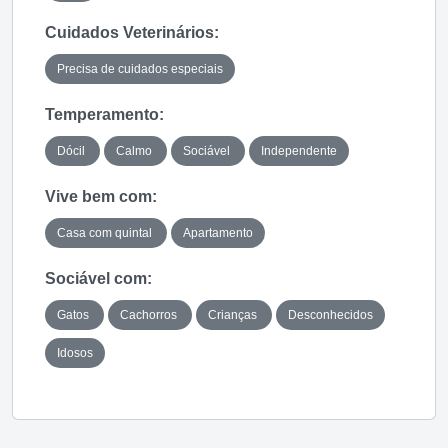
Cuidados Veterinários:
Precisa de cuidados especiais
Temperamento:
Dócil
Calmo
Sociável
Independente
Vive bem com:
Casa com quintal
Apartamento
Sociável com:
Gatos
Cachorros
Crianças
Desconhecidos
Idosos