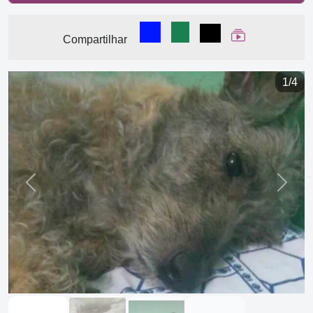
Compartilhar no Facebook
Compartilhar no WhatsA
Compartilhar
Ver Web Stor
Compartilhar
1/4
Previous
Next