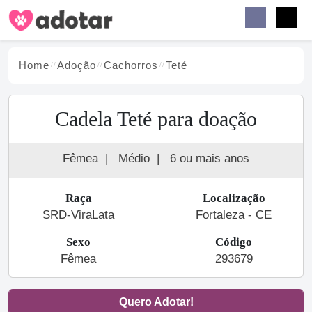
Buscar
Faceb
Instag
Menu
Home
Adoção
Cachorro
s
Teté
Cadela Teté para doação
Fêmea
|
Médio
|
6 ou mais anos
Raça
Localização
SRD-ViraLata
Fortaleza - CE
Sexo
Código
Fêmea
293679
Quero Adotar!