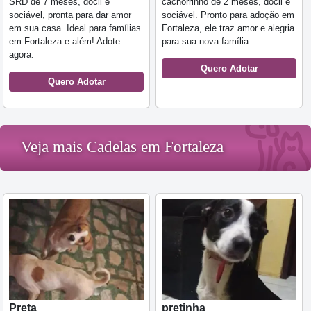
SRD de 7 meses, dócil e
cachorrinho de 2 meses, dócil e
sociável, pronta para dar amor
sociável. Pronto para adoção em
em sua casa. Ideal para famílias
Fortaleza, ele traz amor e alegria
em Fortaleza e além! Adote
para sua nova família.
agora.
Quero Adotar
Quero Adotar
Veja mais Cadelas em Fortaleza
Preta
pretinha