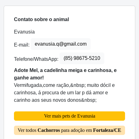
Contato sobre o animal
Evanusia
evanusia.q@gmail.com
E-mail:
(85) 98675-5210
Telefone/WhatsApp:
Adote Mel, a cadelinha meiga e carinhosa, e
ganhe amor!
Vermifugada,come ração,&nbsp; muito dócil e
carinhosa, á procura de um lar p dá amor e
carinho aos seus novos donos&nbsp;
Ver mais pets de Evanusia
Ver todos
Cachorros
para adoção em
Fortaleza/CE