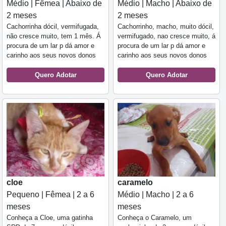
Médio | Fêmea | Abaixo de
Médio | Macho | Abaixo de
2 meses
2 meses
Cachorrinha dócil, vermifugada,
Cachorrinho, macho, muito dócil,
não cresce muito, tem 1 mês. Á
vermifugado, nao cresce muito, á
procura de um lar p dá amor e
procura de um lar p dá amor e
carinho aos seus novos donos
carinho aos seus novos donos
Quero Adotar
Quero Adotar
cloe
caramelo
Pequeno | Fêmea | 2 a 6
Médio | Macho | 2 a 6
meses
meses
Conheça a Cloe, uma gatinha
Conheça o Caramelo, um