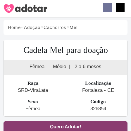
Buscar
Faceb
Instag
Menu
Home
Adoção
Cachorro
s
Mel
Cadela Mel para doação
Fêmea
|
Médio
|
2 a 6 meses
Raça
Localização
SRD-ViraLata
Fortaleza - CE
Sexo
Código
Fêmea
326854
Quero Adotar!