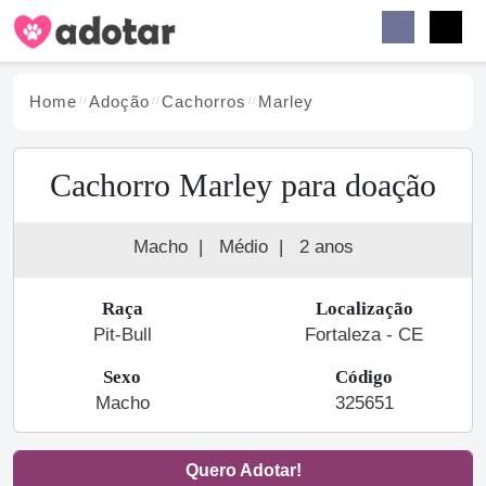
Buscar
Faceb
Instag
Menu
Home
Adoção
Cachorro
s
Marley
Cachorro Marley para doação
Macho
|
Médio
|
2 anos
Raça
Localização
Pit-Bull
Fortaleza - CE
Sexo
Código
Macho
325651
Quero Adotar!