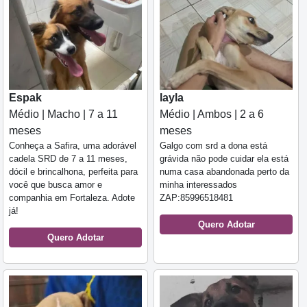
Espak
layla
Médio | Macho | 7 a 11
Médio | Ambos | 2 a 6
meses
meses
Conheça a Safira, uma adorável
Galgo com srd a dona está
cadela SRD de 7 a 11 meses,
grávida não pode cuidar ela está
dócil e brincalhona, perfeita para
numa casa abandonada perto da
você que busca amor e
minha interessados
companhia em Fortaleza. Adote
ZAP:85996518481
já!
Quero Adotar
Quero Adotar