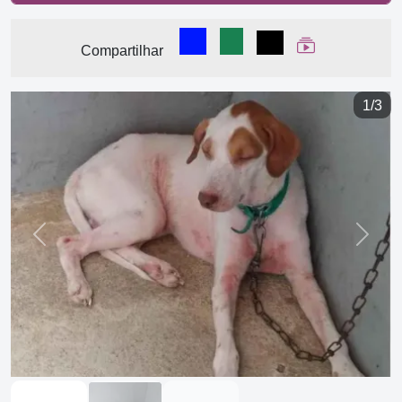
Compartilhar no Facebook
Compartilhar no WhatsA
Compartilhar
Ver Web Stor
Compartilhar
1/3
Previous
Next