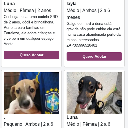
Luna
layla
Médio | Fêmea | 2 anos
Médio | Ambos | 2 a 6
Conheça Luna, uma cadela SRD
meses
de 2 anos, dócil e brincalhona.
Galgo com srd a dona está
Perfeita para famílias em
grávida não pode cuidar ela está
Fortaleza, ela adora crianças e
numa casa abandonada perto da
vive bem em qualquer espaço.
minha interessados
Adote!
ZAP:85996518481
Quero Adotar
Quero Adotar
.
Luna
Pequeno | Ambos | 2 a 6
Médio | Fêmea | 2 a 6