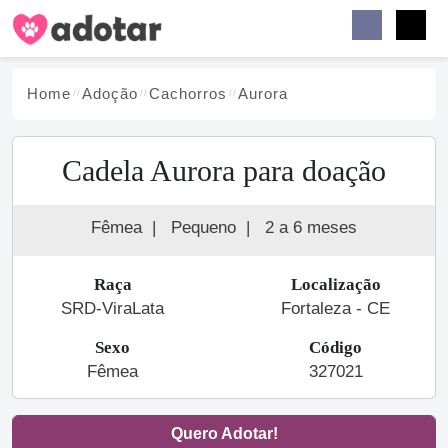
Buscar
Faceb
Instag
Menu
Home
Adoção
Cachorro
s
Aurora
Cadela Aurora para doação
Fêmea
|
Pequeno
|
2 a 6 meses
Raça
Localização
SRD-ViraLata
Fortaleza - CE
Sexo
Código
Fêmea
327021
Quero Adotar!