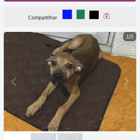
Compartilhar no Facebook
Compartilhar no WhatsA
Compartilhar
Ver Web Stor
Compartilhar
1/3
Previous
Next