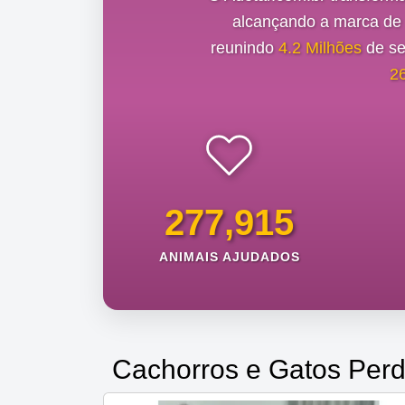
alcançando a marca d
reunindo
4.2 Milhões
de se
2
277,915
ANIMAIS AJUDADOS
Cachorros e Gatos Perd