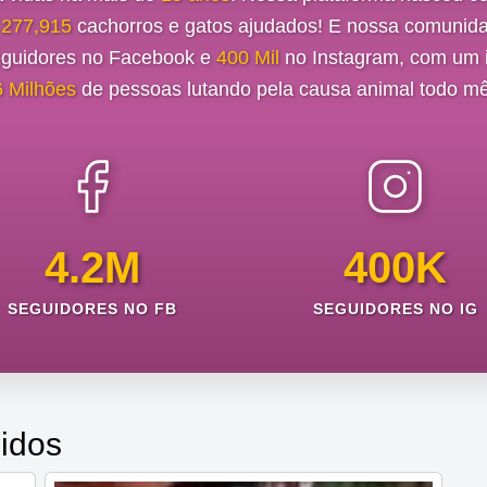
e
277,915
cachorros e gatos ajudados! E nossa comunida
guidores no Facebook e
400 Mil
no Instagram, com um i
6 Milhões
de pessoas lutando pela causa animal todo mê
4.2M
400K
SEGUIDORES NO FB
SEGUIDORES NO IG
idos