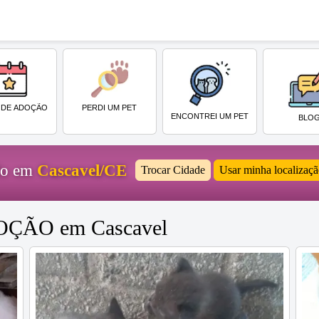
PERDI UM PET
 DE ADOÇÃO
ENCONTREI UM PET
BLO
ido em
Cascavel/CE
Trocar Cidade
Usar minha localizaç
DOÇÃO em Cascavel