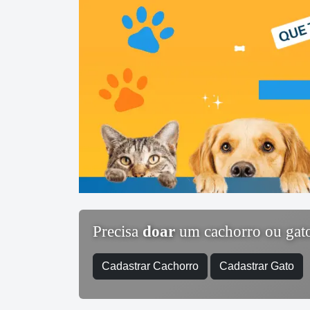
Precisa
doar
um cachorro ou gat
Cadastrar Cachorro
Cadastrar Gato