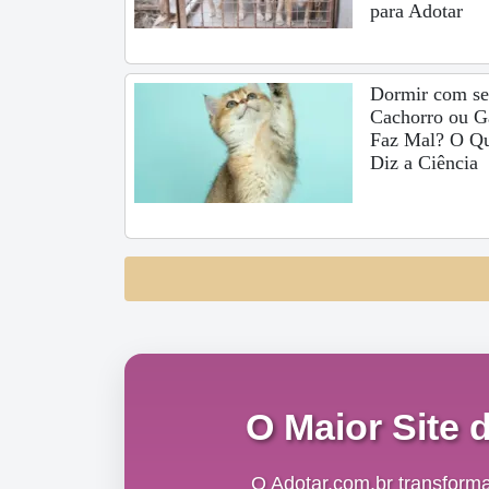
para Adotar
Dormir com s
Cachorro ou G
Faz Mal? O Q
Diz a Ciência
O Maior Site 
O Adotar.com.br transform