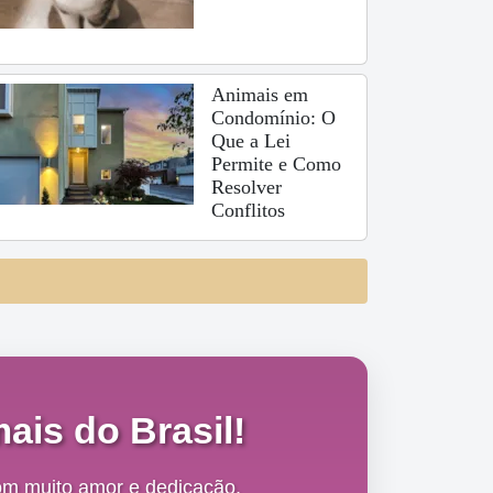
Animais em
Condomínio: O
Que a Lei
Permite e Como
Resolver
Conflitos
ais do Brasil!
om muito amor e dedicação,