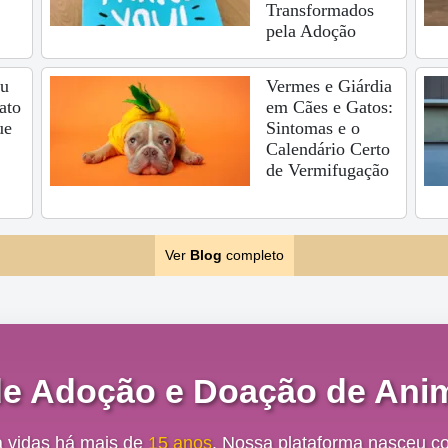
Transformados
pela Adoção
eu
Vermes e Giárdia
ato
em Cães e Gatos:
ue
Sintomas e o
Calendário Certo
de Vermifugação
Ver
Blog
completo
de Adoção e Doação de Anim
a vidas há mais de
15 anos
. Nossa plataforma nasceu c