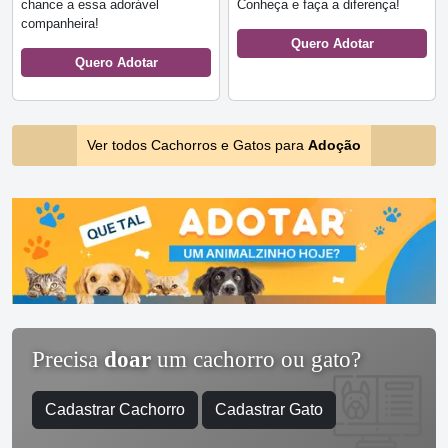
chance a essa adorável
Conheça e faça a diferença!
companheira!
Quero Adotar
Quero Adotar
Ver todos Cachorros e Gatos para
Adoção
Precisa
doar
um cachorro ou gato?
Cadastrar Cachorro
Cadastrar Gato