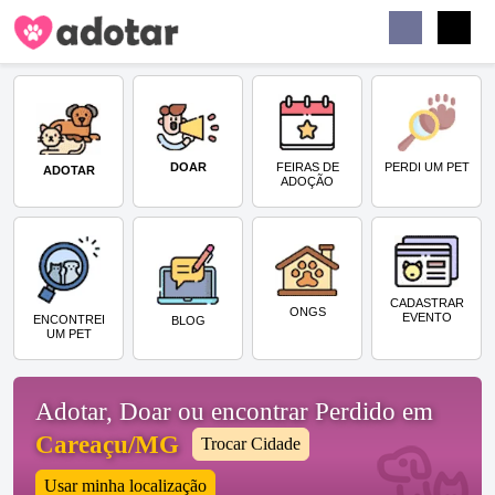
Buscar
Faceb
Instag
Menu
DOAR
PERDI UM PET
FEIRAS DE
ADOTAR
ADOÇÃO
CADASTRAR
ONGS
EVENTO
ENCONTREI
BLOG
UM PET
Adotar, Doar ou encontrar Perdido em
Careaçu/MG
Trocar Cidade
Usar minha localização