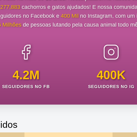
e
277,883
cachorros e gatos ajudados! E nossa comunida
guidores no Facebook e
400 Mil
no Instagram, com um i
6 Milhões
de pessoas lutando pela causa animal todo mê
4.2M
400K
SEGUIDORES NO FB
SEGUIDORES NO IG
idos