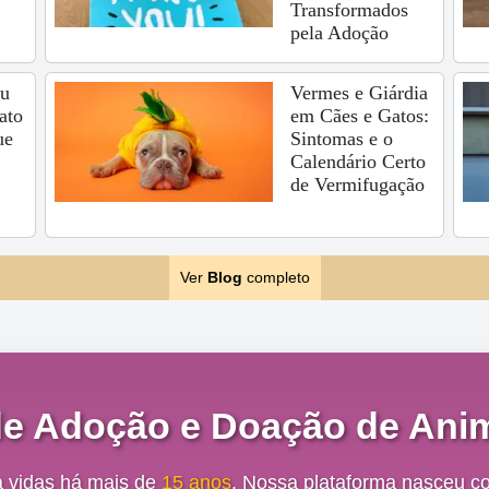
Transformados
pela Adoção
eu
Vermes e Giárdia
ato
em Cães e Gatos:
ue
Sintomas e o
Calendário Certo
de Vermifugação
Ver
Blog
completo
de Adoção e Doação de Anim
a vidas há mais de
15 anos
. Nossa plataforma nasceu c