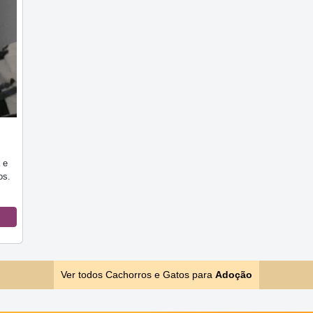
 e
os.
Ver todos Cachorros e Gatos para
Adoção