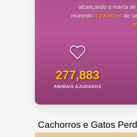
alcançando a marca d
reunindo
4.2 Milhões
de se
2
277,883
ANIMAIS AJUDADOS
Cachorros e Gatos Perd