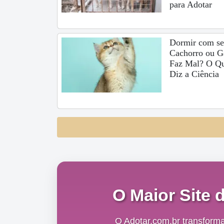
para Adotar
Dormir com s
Cachorro ou G
Faz Mal? O Q
Diz a Ciência
O Maior Site 
O Adotar.com.br transform