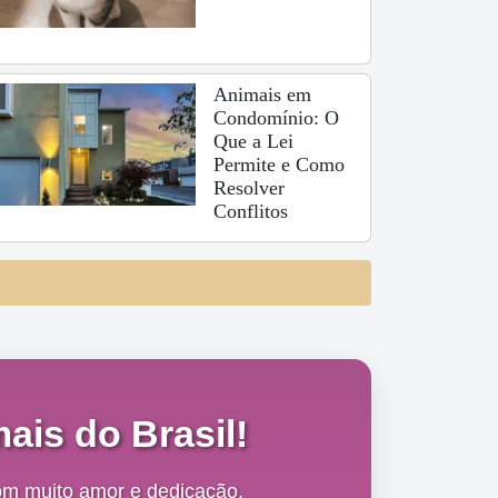
Animais em
Condomínio: O
Que a Lei
Permite e Como
Resolver
Conflitos
ais do Brasil!
om muito amor e dedicação,