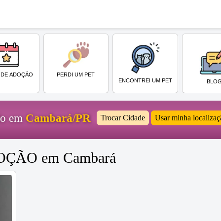
PERDI UM PET
 DE ADOÇÃO
ENCONTREI UM PET
BLO
ido em
Cambará/PR
Trocar Cidade
Usar minha localizaç
ADOÇÃO em Cambará