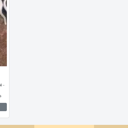
é -
s