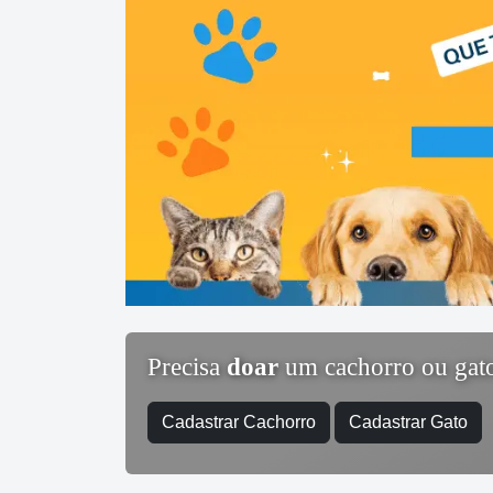
Precisa
doar
um cachorro ou gat
Cadastrar Cachorro
Cadastrar Gato