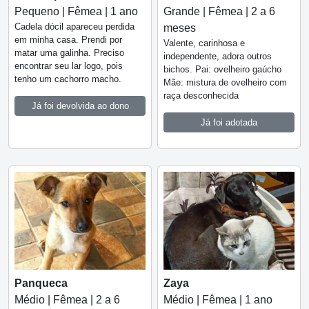
Pequeno | Fêmea | 1 ano
Grande | Fêmea | 2 a 6
Cadela dócil apareceu perdida
meses
em minha casa. Prendi por
Valente, carinhosa e
matar uma galinha. Preciso
independente, adora outros
encontrar seu lar logo, pois
bichos. Pai: ovelheiro gaúcho
tenho um cachorro macho.
Mãe: mistura de ovelheiro com
raça desconhecida
Já foi devolvida ao dono
Já foi adotada
Panqueca
Zaya
Médio | Fêmea | 2 a 6
Médio | Fêmea | 1 ano