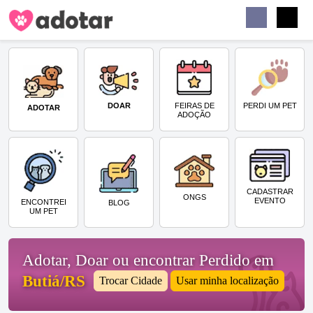
Buscar
Faceb
Instag
Menu
DOAR
PERDI UM PET
FEIRAS DE
ADOTAR
ADOÇÃO
CADASTRAR
ONGS
EVENTO
ENCONTREI
BLOG
UM PET
Adotar, Doar ou encontrar Perdido em
Butiá/RS
Trocar Cidade
Usar minha localização