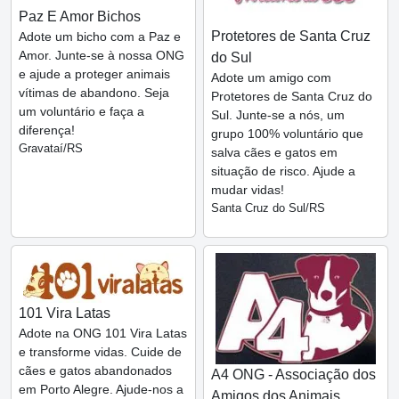
Paz E Amor Bichos
Protetores de Santa Cruz
Adote um bicho com a Paz e
Amor. Junte-se à nossa ONG
do Sul
e ajude a proteger animais
Adote um amigo com
vítimas de abandono. Seja
Protetores de Santa Cruz do
um voluntário e faça a
Sul. Junte-se a nós, um
diferença!
grupo 100% voluntário que
Gravataí/RS
salva cães e gatos em
situação de risco. Ajude a
mudar vidas!
Santa Cruz do Sul/RS
101 Vira Latas
Adote na ONG 101 Vira Latas
e transforme vidas. Cuide de
cães e gatos abandonados
A4 ONG - Associação dos
em Porto Alegre. Ajude-nos a
Amigos dos Animais