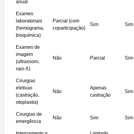
anual
Exames
laboratoriais
Parcial (com
Sim
Sim
(hemograma,
coparticipação)
bioquímica)
Exames de
imagem
Não
Parcial
Sim
(ultrassom,
raio-X)
Cirurgias
eletivas
Apenas
Não
Sim
(castração,
castração
otoplastia)
Cirurgias de
Não
Sim
Sim
emergência
Internamento e
Limitado