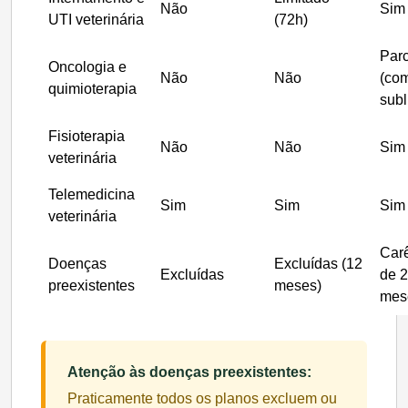
Não
Sim
UTI veterinária
(72h)
Parc
Oncologia e
Não
Não
(co
quimioterapia
subl
Fisioterapia
Não
Não
Sim
veterinária
Telemedicina
Sim
Sim
Sim
veterinária
Car
Doenças
Excluídas (12
Excluídas
de 
preexistentes
meses)
mes
Atenção às doenças preexistentes:
Praticamente todos os planos excluem ou