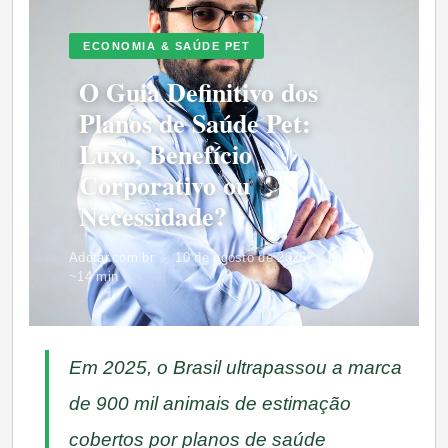
ECONOMIA & SAÚDE PET
O Guia Definitivo dos
Planos de Saúde Pet:
Luxo, Benefício
Corporativo ou
Necessidade?
Adotar.com.br ·
10 de agosto de 2026
· Leitura:
~14 min
Em 2025, o Brasil ultrapassou a marca
de 900 mil animais de estimação
cobertos por planos de saúde