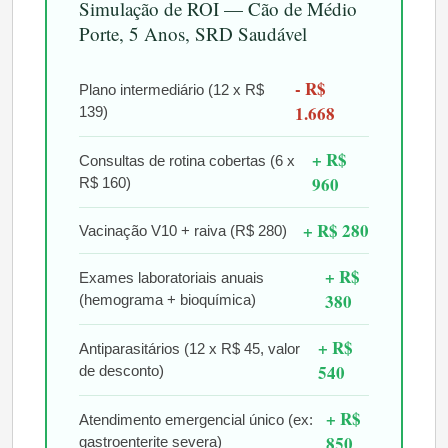
Simulação de ROI — Cão de Médio
Porte, 5 Anos, SRD Saudável
- R$
Plano intermediário (12 x R$
1.668
139)
+ R$
Consultas de rotina cobertas (6 x
960
R$ 160)
+ R$ 280
Vacinação V10 + raiva (R$ 280)
+ R$
Exames laboratoriais anuais
380
(hemograma + bioquímica)
+ R$
Antiparasitários (12 x R$ 45, valor
540
de desconto)
+ R$
Atendimento emergencial único (ex:
850
gastroenterite severa)