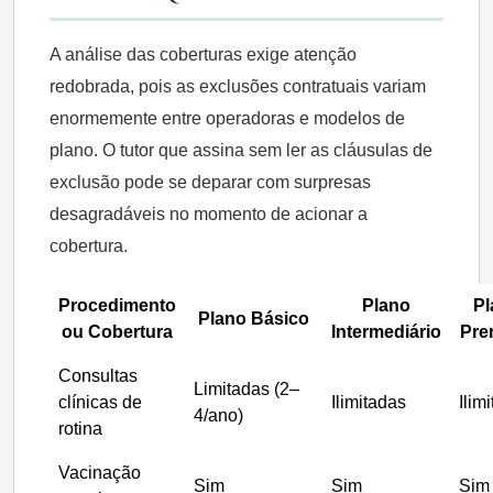
A análise das coberturas exige atenção
redobrada, pois as exclusões contratuais variam
enormemente entre operadoras e modelos de
plano. O tutor que assina sem ler as cláusulas de
exclusão pode se deparar com surpresas
desagradáveis no momento de acionar a
cobertura.
Procedimento
Plano
Pl
Plano Básico
ou Cobertura
Intermediário
Pre
Consultas
Limitadas (2–
clínicas de
Ilimitadas
Ilim
4/ano)
rotina
Vacinação
Sim
Sim
Sim