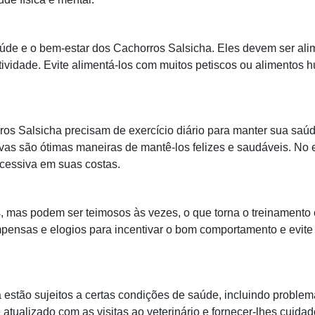
úde e o bem-estar dos Cachorros Salsicha. Eles devem ser ali
ividade. Evite alimentá-los com muitos petiscos ou alimentos 
s Salsicha precisam de exercício diário para manter sua saúde
ivas são ótimas maneiras de mantê-los felizes e saudáveis. No e
cessiva em suas costas.
, mas podem ser teimosos às vezes, o que torna o treinamento 
nsas e elogios para incentivar o bom comportamento e evite p
 estão sujeitos a certas condições de saúde, incluindo proble
atualizado com as visitas ao veterinário e fornecer-lhes cuida