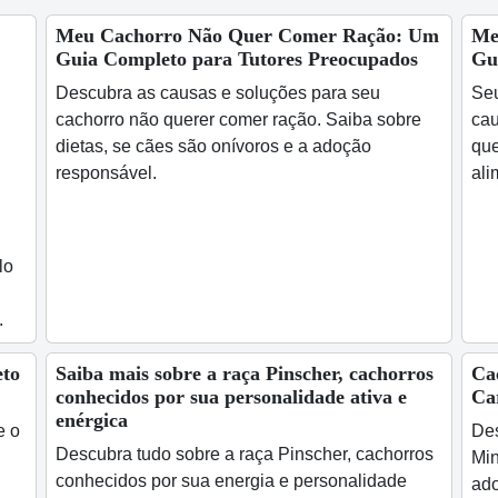
Meu Cachorro Não Quer Comer Ração: Um
Me
Guia Completo para Tutores Preocupados
Gu
Descubra as causas e soluções para seu
Seu
cachorro não querer comer ração. Saiba sobre
cau
dietas, se cães são onívoros e a adoção
que
responsável.
ali
lo
.
to
Saiba mais sobre a raça Pinscher, cachorros
Ca
conhecidos por sua personalidade ativa e
Ca
enérgica
e o
Des
Descubra tudo sobre a raça Pinscher, cachorros
Min
conhecidos por sua energia e personalidade
ado