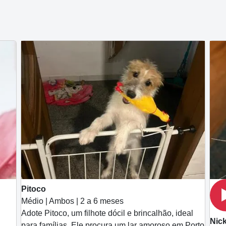
Pitoco
Médio | Ambos | 2 a 6 meses
Adote Pitoco, um filhote dócil e brincalhão, ideal
Nic
para famílias. Ele procura um lar amoroso em Porto