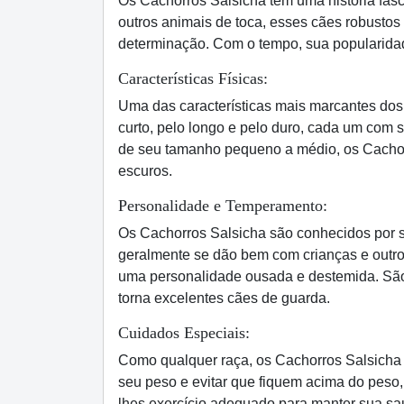
Os Cachorros Salsicha têm uma história fasc
outros animais de toca, esses cães robusto
determinação. Com o tempo, sua popularidad
Características Físicas:
Uma das características mais marcantes dos
curto, pelo longo e pelo duro, cada um com 
de seu tamanho pequeno a médio, os Cachorr
escuros.
Personalidade e Temperamento:
Os Cachorros Salsicha são conhecidos por s
geralmente se dão bem com crianças e outr
uma personalidade ousada e destemida. São
torna excelentes cães de guarda.
Cuidados Especiais:
Como qualquer raça, os Cachorros Salsicha 
seu peso e evitar que fiquem acima do peso,
lhes exercício adequado para manter sua saú