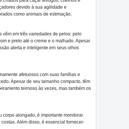
 criados para caçar texugos, coelhos e
çadores devido à sua agilidade e
dorados como animais de estimação.
s vêm em três variedades de pelos: pelo
rom e preto até o creme e o malhado. Apesar
ão alerta e inteligente em seus olhos
emamente afetuosos com suas famílias e
 cedo. Apesar de seu tamanho compacto, têm
mperamento teimoso às vezes, mas também os
 corpo alongado, é importante monitorar
costas. Além disso, é essencial fornecer-