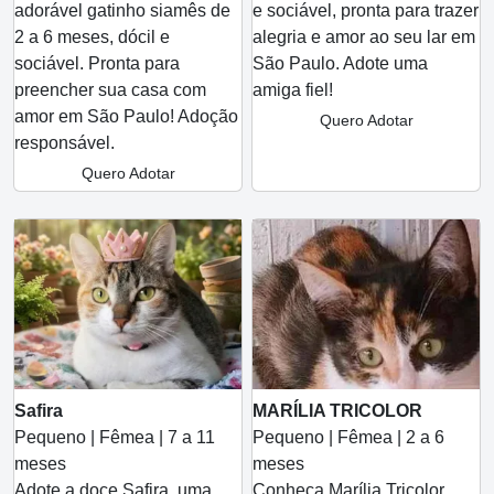
adorável gatinho siamês de
e sociável, pronta para trazer
2 a 6 meses, dócil e
alegria e amor ao seu lar em
sociável. Pronta para
São Paulo. Adote uma
preencher sua casa com
amiga fiel!
amor em São Paulo! Adoção
Quero Adotar
responsável.
Quero Adotar
Safira
MARÍLIA TRICOLOR
Pequeno | Fêmea | 7 a 11
Pequeno | Fêmea | 2 a 6
meses
meses
Adote a doce Safira, uma
Conheça Marília Tricolor,