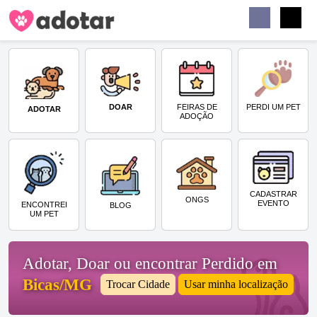
Buscar
Faceb
Instag
Menu
DOAR
PERDI UM PET
FEIRAS DE
ADOTAR
ADOÇÃO
CADASTRAR
ONGS
EVENTO
ENCONTREI
BLOG
UM PET
Adotar, Doar ou encontrar Perdido em
Bicas/MG
Trocar Cidade
Usar minha localização