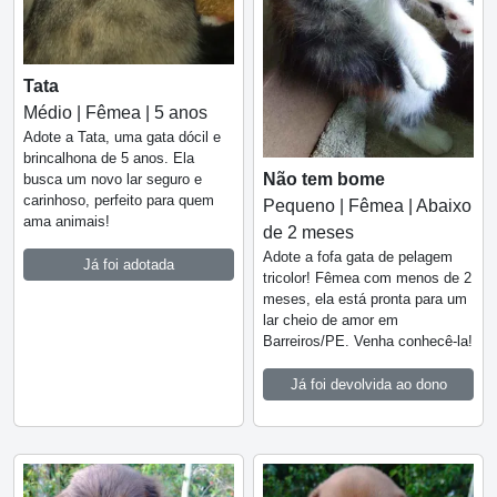
Tata
Médio | Fêmea | 5 anos
Adote a Tata, uma gata dócil e
brincalhona de 5 anos. Ela
Não tem bome
busca um novo lar seguro e
carinhoso, perfeito para quem
Pequeno | Fêmea | Abaixo
ama animais!
de 2 meses
Adote a fofa gata de pelagem
Já foi adotada
tricolor! Fêmea com menos de 2
meses, ela está pronta para um
lar cheio de amor em
Barreiros/PE. Venha conhecê-la!
Já foi devolvida ao dono