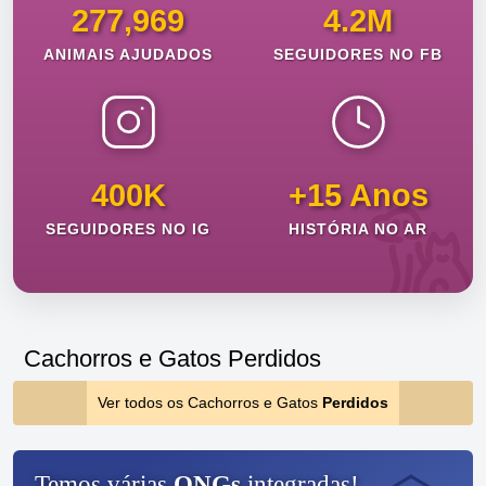
277,969
4.2M
ANIMAIS AJUDADOS
SEGUIDORES NO FB
400K
+15 Anos
SEGUIDORES NO IG
HISTÓRIA NO AR
Cachorros e Gatos Perdidos
Ver todos os Cachorros e Gatos
Perdidos
Temos várias
ONGs
integradas!