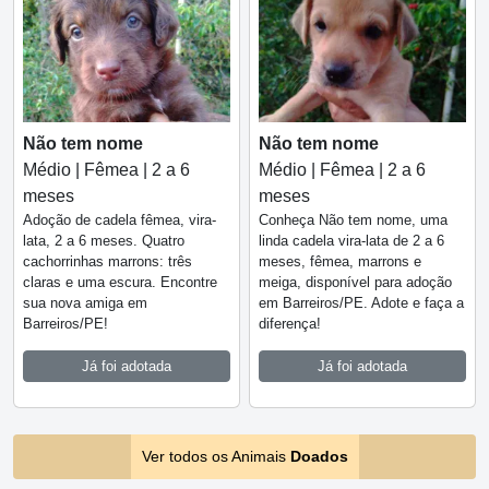
Não tem nome
Não tem nome
Médio | Fêmea | 2 a 6
Médio | Fêmea | 2 a 6
meses
meses
Adoção de cadela fêmea, vira-
Conheça Não tem nome, uma
lata, 2 a 6 meses. Quatro
linda cadela vira-lata de 2 a 6
cachorrinhas marrons: três
meses, fêmea, marrons e
claras e uma escura. Encontre
meiga, disponível para adoção
sua nova amiga em
em Barreiros/PE. Adote e faça a
Barreiros/PE!
diferença!
Já foi adotada
Já foi adotada
Ver todos os Animais
Doados