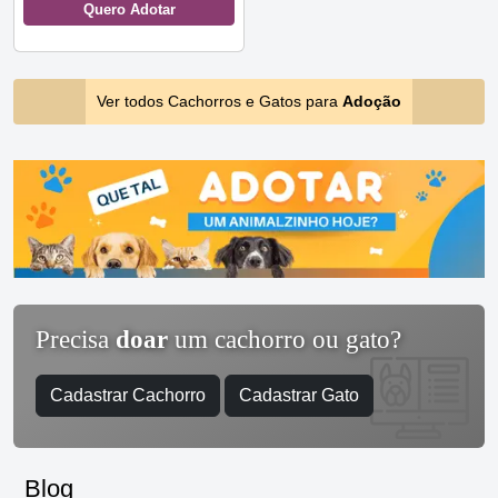
Quero Adotar
Ver todos Cachorros e Gatos para
Adoção
Precisa
doar
um cachorro ou gato?
Cadastrar Cachorro
Cadastrar Gato
Blog