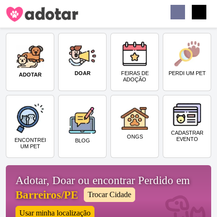
Buscar
Faceb
Instag
Menu
DOAR
PERDI UM PET
FEIRAS DE
ADOTAR
ADOÇÃO
CADASTRAR
ONGS
EVENTO
ENCONTREI
BLOG
UM PET
Adotar, Doar ou encontrar Perdido em
Barreiros/PE
Trocar Cidade
Usar minha localização